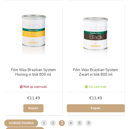
Film Wax Brazilian System
Film Wax Brazilian System
Honing in blik 800 ml
Zwart in blik 800 ml
Niet op voorraad
Op voorraad
€11,49
€11,49
Kopen
Kopen
3
1
2
4
5
9
VORIGE PAGINA