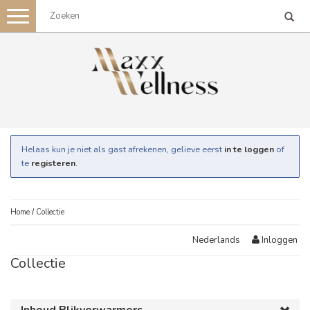
Toggle
navigation
Helaas kun je niet als gast afrekenen, gelieve eerst
in te loggen
of
te
registeren
.
Home
/
Collectie
Inloggen
Nederlands
Collectie