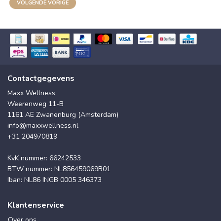
VOLGENDE VORIGE
Contactgegevens
Maxx Wellness
Weerenweg 11-B
1161 AE Zwanenburg (Amsterdam)
info@maxxwellness.nl
+31 204970819
KvK nummer: 66242533
BTW nummer: NL856459069B01
Iban: NL86 INGB 0005 346373
Klantenservice
Over ons