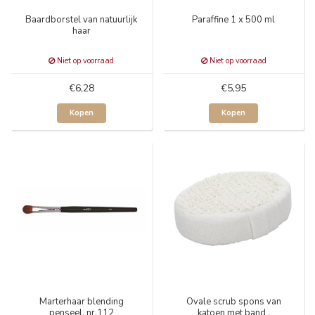
Baardborstel van natuurlijk
Paraffine 1 x 500 ml
haar
Niet op voorraad
Niet op voorraad
€6,28
€5,95
Kopen
Kopen
Marterhaar blending
Ovale scrub spons van
penseel, nr.112
katoen met band ,