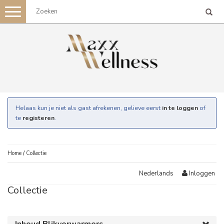
Toggle
navigation
Helaas kun je niet als gast afrekenen, gelieve eerst
in te loggen
of
te
registeren
.
Home
/
Collectie
Inloggen
Nederlands
Collectie