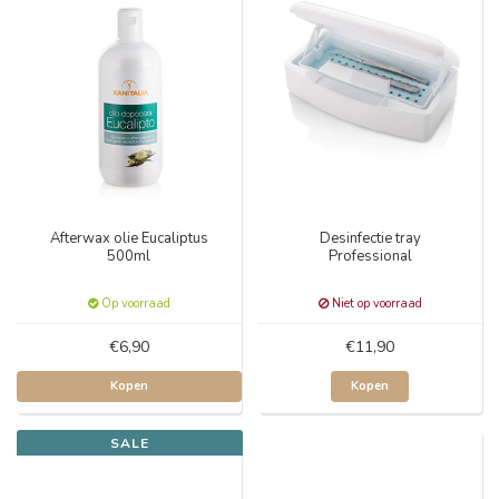
Afterwax olie Eucaliptus
Desinfectie tray
500ml
Professional
Op voorraad
Niet op voorraad
€6,90
€11,90
Kopen
Kopen
SALE