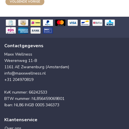
VOLGENDE VORIGE
Contactgegevens
Maxx Wellness
Weerenweg 11-B
1161 AE Zwanenburg (Amsterdam)
info@maxxwellness.nl
+31 204970819
KvK nummer: 66242533
BTW nummer: NL856459069B01
Iban: NL86 INGB 0005 346373
Klantenservice
Over ons