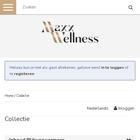
Toggle
navigation
Helaas kun je niet als gast afrekenen, gelieve eerst
in te loggen
of
te
registeren
.
Home
/
Collectie
Inloggen
Nederlands
Collectie