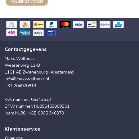
VOLGENDE VORIGE
Contactgegevens
Maxx Wellness
Weerenweg 11-B
1161 AE Zwanenburg (Amsterdam)
info@maxxwellness.nl
+31 204970819
KvK nummer: 66242533
BTW nummer: NL856459069B01
Iban: NL86 INGB 0005 346373
Klantenservice
Over ons