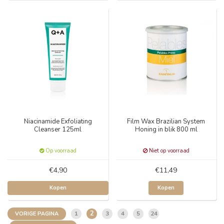
Niacinamide Exfoliating
Film Wax Brazilian System
Cleanser 125ml
Honing in blik 800 ml
Op voorraad
Niet op voorraad
€4,90
€11,49
Kopen
Kopen
2
1
3
4
5
24
VORIGE PAGINA