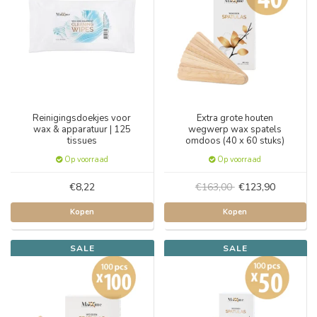
Reinigingsdoekjes voor
Extra grote houten
wax & apparatuur | 125
wegwerp wax spatels
tissues
omdoos (40 x 60 stuks)
Op voorraad
Op voorraad
€8,22
€163,00
€123,90
Kopen
Kopen
SALE
SALE