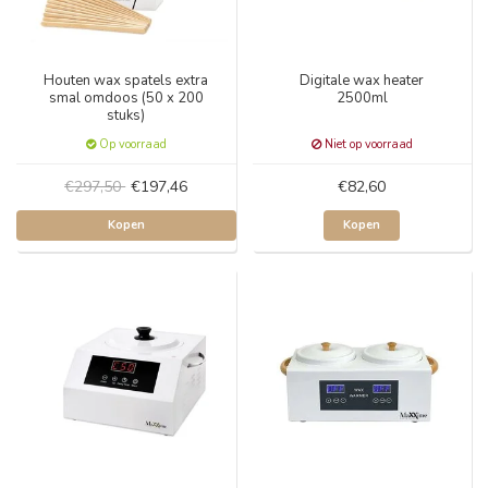
Houten wax spatels extra
Digitale wax heater
smal omdoos (50 x 200
2500ml
stuks)
Op voorraad
Niet op voorraad
€297,50
€197,46
€82,60
Kopen
Kopen