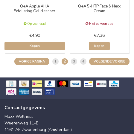
Q+A Apple AHA
Q+A 5-HTP Face & Neck
Exfoliating Gel cleanser
Cream
Op voorraad
Niet op voorraad
€4,90
€7,36
Kopen
Kopen
2
1
3
4
VORIGE PAGINA
VOLGENDE VORIGE
Contactgegevens
Maxx Wellness
Weerenweg 11-B
1161 AE Zwanenburg (Amsterdam)