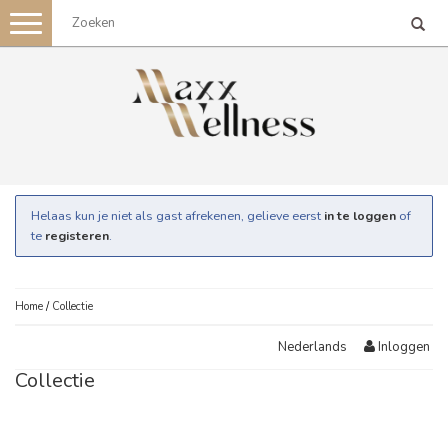
Toggle
navigation
Helaas kun je niet als gast afrekenen, gelieve eerst
in te loggen
of
te
registeren
.
Home
/
Collectie
Inloggen
Nederlands
Collectie