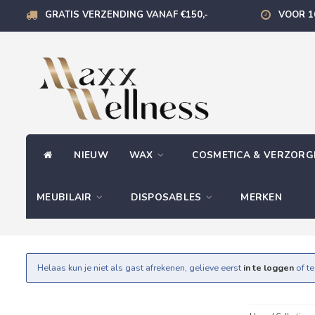
GRATIS VERZENDING VANAF €150,-
VOOR 1
NIEUW
WAX
COSMETICA & VERZOR
MEUBILAIR
DISPOSABLES
MERKEN
Helaas kun je niet als gast afrekenen, gelieve eerst
in te loggen
of t