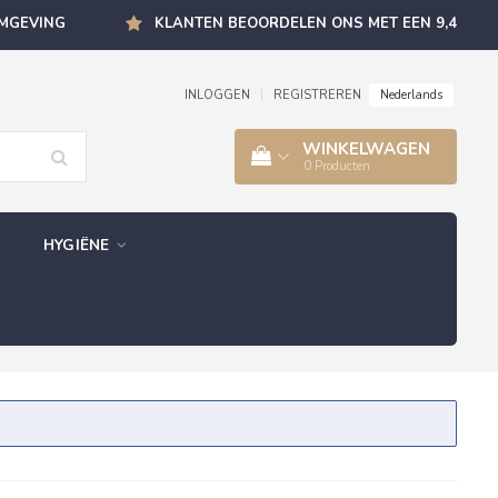
OMGEVING
KLANTEN BEOORDELEN ONS MET EEN 9,4
Nederlands
INLOGGEN
|
REGISTREREN
WINKELWAGEN
0
Producten
HYGIËNE