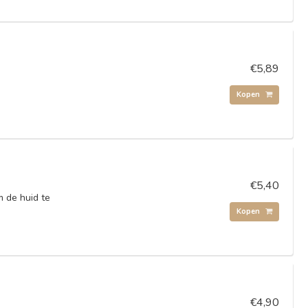
€5,89
Kopen
€5,40
 de huid te
Kopen
€4,90