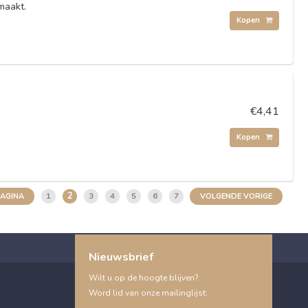
maakt.
Kopen
€4,41
Kopen
2
1
3
4
5
6
7
PAGINA
VOLGENDE VORIGE
Nieuwsbrief
Wilt u op de hoogte blijven?
Word lid van onze mailinglijst: