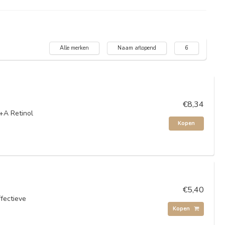
Alle merken
Naam aflopend
6
€8,34
+A Retinol
Kopen
€5,40
fectieve
Kopen