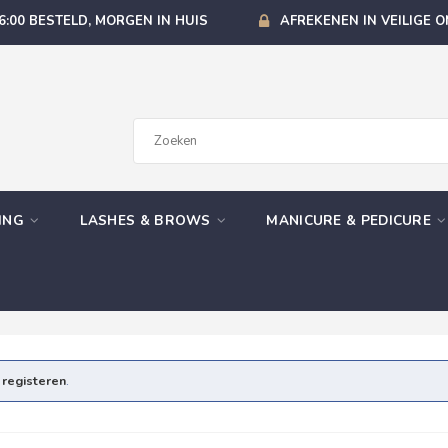
6:00 BESTELD, MORGEN IN HUIS
AFREKENEN IN VEILIGE 
GING
LASHES & BROWS
MANICURE & PEDICURE
e
registeren
.