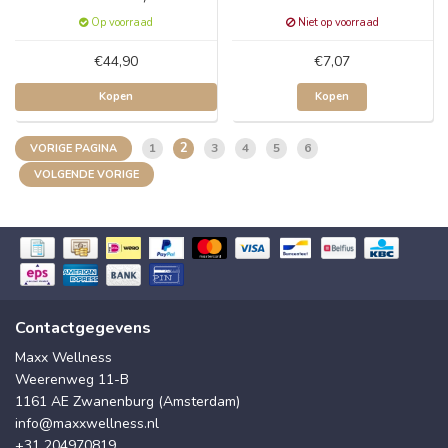
Op voorraad
Niet op voorraad
€44,90
€7,07
Kopen
Kopen
2
1
3
4
5
6
VORIGE PAGINA
VOLGENDE VORIGE
Contactgegevens
Maxx Wellness
Weerenweg 11-B
1161 AE Zwanenburg (Amsterdam)
info@maxxwellness.nl
+31 204970819