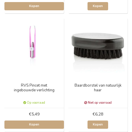
Kopen
Kopen
RVS Pincet met
Baardborstel van natuurlijk
ingebouwde verlichting
haar
Op voorraad
Niet op voorraad
€5,49
€6,28
Kopen
Kopen