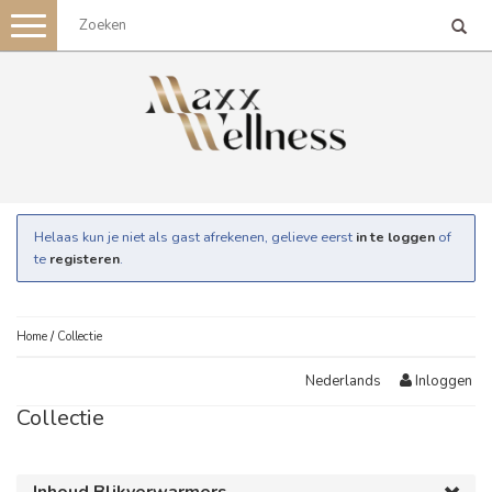
Toggle
navigation
Helaas kun je niet als gast afrekenen, gelieve eerst
in te loggen
of
te
registeren
.
Home
/
Collectie
Inloggen
Nederlands
Collectie