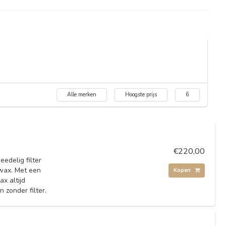
Alle merken
Hoogste prijs
6
€220,00
edelig filter
 wax. Met een
Kopen
x altijd
 zonder filter.