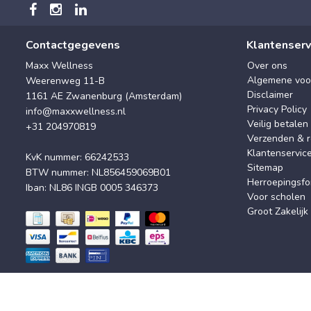
Contactgegevens
Klantenserv
Maxx Wellness
Over ons
Algemene voo
Weerenweg 11-B
Disclaimer
1161 AE Zwanenburg (Amsterdam)
Privacy Policy
info@maxxwellness.nl
Veilig betalen
+31 204970819
Verzenden & r
Klantenservic
KvK nummer: 66242533
Sitemap
BTW nummer: NL856459069B01
Herroepingsfo
Iban: NL86 INGB 0005 346373
Voor scholen
Groot Zakelijk