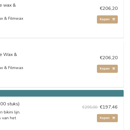
e wax &
€206,20
x & Filmwax
Kopen
e Wax &
€206,20
x & Filmwax
Kopen
00 stuks)
€197,46
€295,00
bikini lijn.
s van het
Kopen