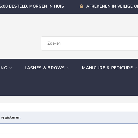
6:00 BESTELD, MORGEN IN HUIS
AFREKENEN IN VEILIGE 
GING
LASHES & BROWS
MANICURE & PEDICURE
e
registeren
.