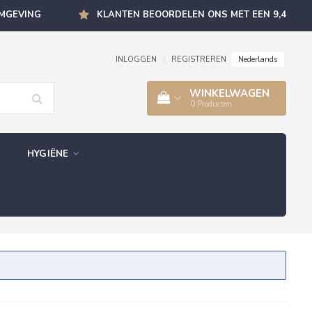
OMGEVING
KLANTEN BEOORDELEN ONS MET EEN 9,4
Nederlands
INLOGGEN
|
REGISTREREN
WINKELWAGEN
0
Producten
HYGIËNE