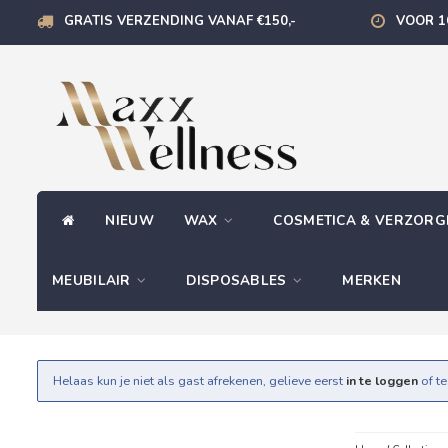
GRATIS VERZENDING VANAF €150,-
VOOR 1
NIEUW
WAX
COSMETICA & VERZOR
MEUBILAIR
DISPOSABLES
MERKEN
Helaas kun je niet als gast afrekenen, gelieve eerst
in te loggen
of t