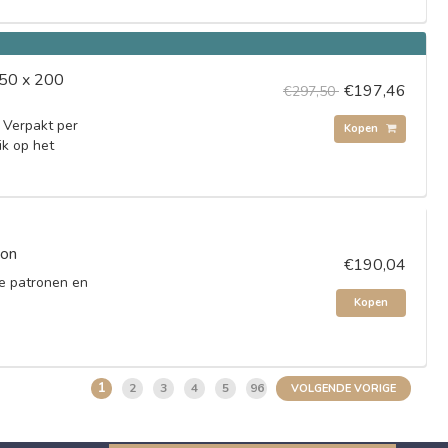
(50 x 200
€197,46
€297,50
 Verpakt per
Kopen
ik op het
oon
€190,04
ie patronen en
Kopen
1
2
3
4
5
96
VOLGENDE VORIGE