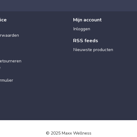
ice
Mijn account
Inloggen
rwaarden
RSS feeds
Nieuwste producten
etourneren
e
rmulier
© 2025 Maxx Wellness