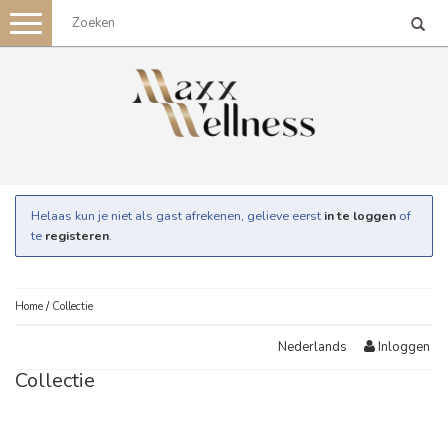
Toggle
navigation
Helaas kun je niet als gast afrekenen, gelieve eerst
in te loggen
of
te
registeren
.
Home
/
Collectie
Inloggen
Nederlands
Collectie