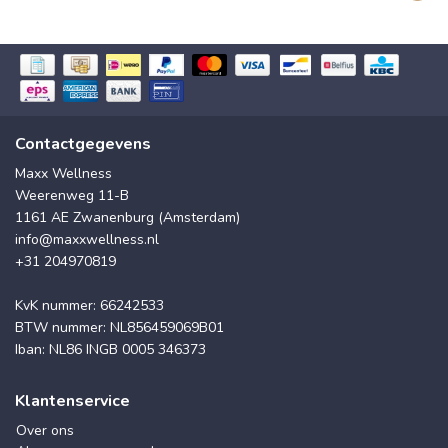
Contactgegevens
Maxx Wellness
Weerenweg 11-B
1161 AE Zwanenburg (Amsterdam)
info@maxxwellness.nl
+31 204970819
KvK nummer: 66242533
BTW nummer: NL856459069B01
Iban: NL86 INGB 0005 346373
Klantenservice
Over ons