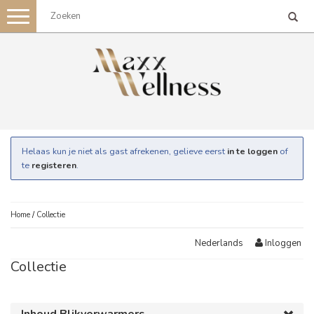
Toggle
navigation
Helaas kun je niet als gast afrekenen, gelieve eerst
in te loggen
of
te
registeren
.
Home
/
Collectie
Inloggen
Nederlands
Collectie