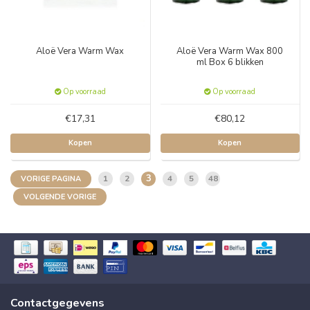
Aloë Vera Warm Wax
Aloë Vera Warm Wax 800
ml Box 6 blikken
Op voorraad
Op voorraad
€17,31
€80,12
Kopen
Kopen
3
1
2
4
5
48
VORIGE PAGINA
VOLGENDE VORIGE
Contactgegevens