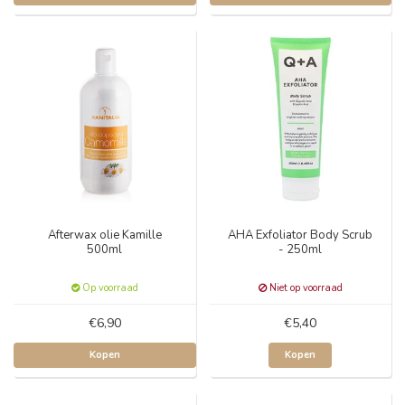
Afterwax olie Kamille
AHA Exfoliator Body Scrub
500ml
- 250ml
Op voorraad
Niet op voorraad
€6,90
€5,40
Kopen
Kopen