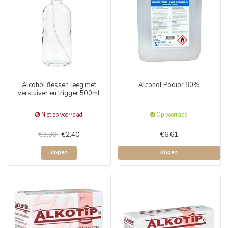
Alcohol flessen leeg met
Alcohol Podior 80%
verstuiver en trigger 500ml
Niet op voorraad
Op voorraad
€3,30
€2,40
€6,61
Kopen
Kopen