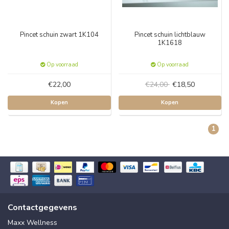
Pincet schuin zwart 1K104
Pincet schuin lichtblauw
1K1618
Op voorraad
Op voorraad
€22,00
€24,00
€18,50
Kopen
Kopen
1
Contactgegevens
Maxx Wellness