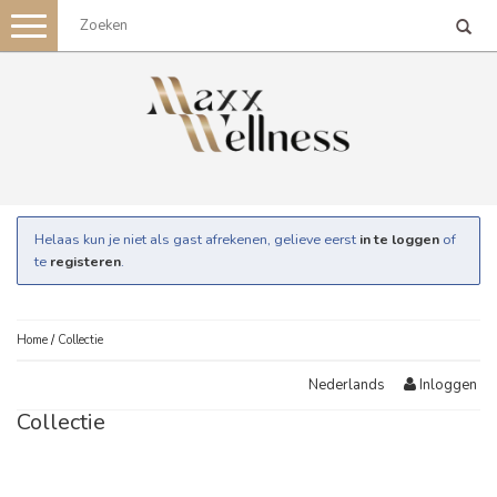
Toggle
navigation
Helaas kun je niet als gast afrekenen, gelieve eerst
in te loggen
of
te
registeren
.
Home
/
Collectie
Inloggen
Nederlands
Collectie