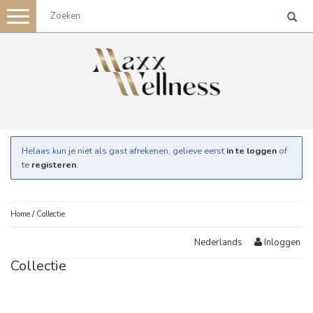
Toggle
navigation
Helaas kun je niet als gast afrekenen, gelieve eerst
in te loggen
of
te
registeren
.
Home
/
Collectie
Inloggen
Nederlands
Collectie