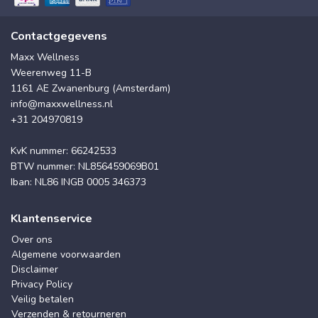
Contactgegevens
Maxx Wellness
Weerenweg 11-B
1161 AE Zwanenburg (Amsterdam)
info@maxxwellness.nl
+31 204970819
KvK nummer: 66242533
BTW nummer: NL856459069B01
Iban: NL86 INGB 0005 346373
Klantenservice
Over ons
Algemene voorwaarden
Disclaimer
Privacy Policy
Veilig betalen
Verzenden & retourneren