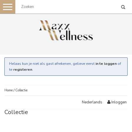
Toggle
navigation
Helaas kun je niet als gast afrekenen, gelieve eerst
in te loggen
of
te
registeren
.
Home
/
Collectie
Inloggen
Nederlands
Collectie