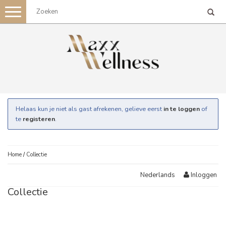
Toggle
navigation
Helaas kun je niet als gast afrekenen, gelieve eerst
in te loggen
of
te
registeren
.
Home
/
Collectie
Inloggen
Nederlands
Collectie