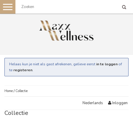
Toggle
navigation
Helaas kun je niet als gast afrekenen, gelieve eerst
in te loggen
of
te
registeren
.
Home
/
Collectie
Inloggen
Nederlands
Collectie