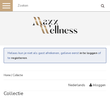
Toggle
navigation
Helaas kun je niet als gast afrekenen, gelieve eerst
in te loggen
of
te
registeren
.
Home
/
Collectie
Inloggen
Nederlands
Collectie