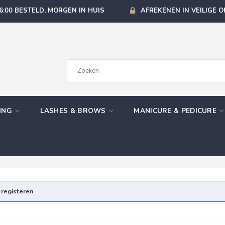
6:00 BESTELD, MORGEN IN HUIS
AFREKENEN IN VEILIGE 
GING
LASHES & BROWS
MANICURE & PEDICURE
e
registeren
.