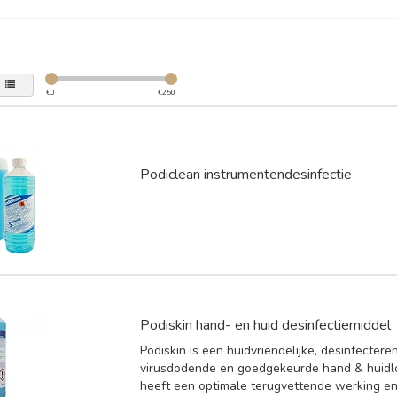
€
0
€
250
Podiclean instrumentendesinfectie
Podiskin hand- en huid desinfectiemiddel
Podiskin is een huidvriendelijke, desinfectere
virusdodende en goedgekeurde hand & huidlo
heeft een optimale terugvettende werking e