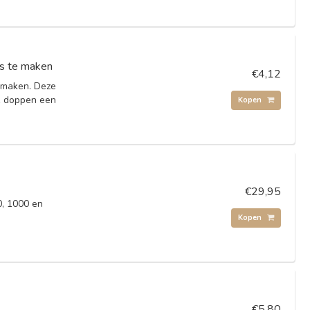
os te maken
€4,12
e maken. Deze
1 doppen een
Kopen
€29,95
0, 1000 en
Kopen
€5,80