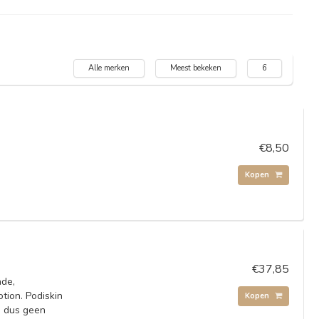
Alle merken
Meest bekeken
6
€8,50
Kopen
€37,85
nde,
tion. Podiskin
Kopen
n dus geen