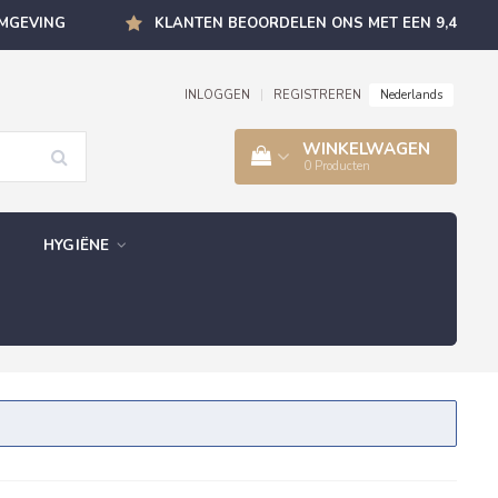
OMGEVING
KLANTEN BEOORDELEN ONS MET EEN 9,4
Nederlands
INLOGGEN
|
REGISTREREN
WINKELWAGEN
0
Producten
HYGIËNE