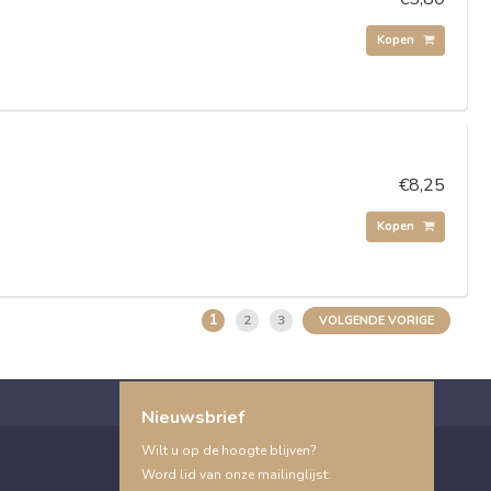
Kopen
€8,25
Kopen
1
2
3
VOLGENDE VORIGE
Nieuwsbrief
Wilt u op de hoogte blijven?
Word lid van onze mailinglijst: