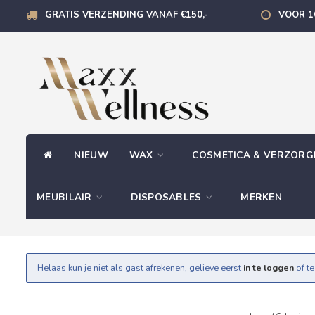
GRATIS VERZENDING VANAF €150,-
VOOR 1
NIEUW
WAX
COSMETICA & VERZOR
MEUBILAIR
DISPOSABLES
MERKEN
Helaas kun je niet als gast afrekenen, gelieve eerst
in te loggen
of t