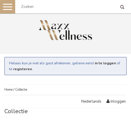
Toggle
navigation
Helaas kun je niet als gast afrekenen, gelieve eerst
in te loggen
of
te
registeren
.
Home
/
Collectie
Inloggen
Nederlands
Collectie