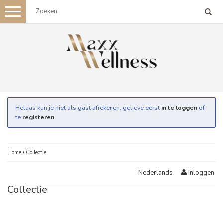
Toggle
navigation
Helaas kun je niet als gast afrekenen, gelieve eerst
in te loggen
of
te
registeren
.
Home
/
Collectie
Inloggen
Nederlands
Collectie