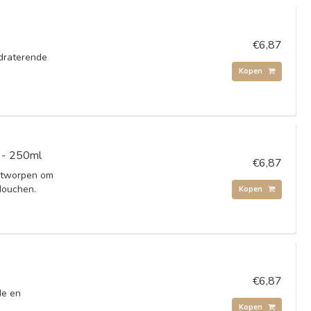
€6,87
draterende
Kopen
r - 250ml
€6,87
ontworpen om
douchen.
Kopen
€6,87
de en
Kopen