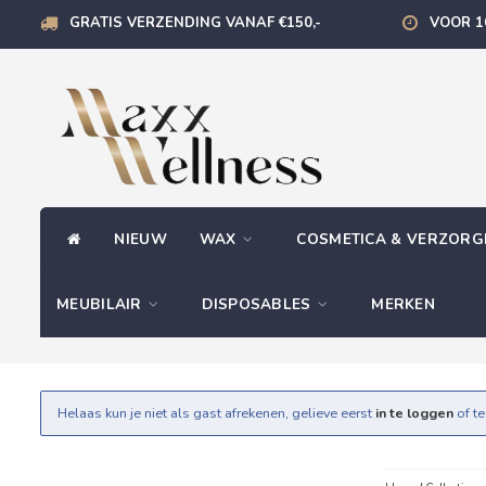
GRATIS VERZENDING VANAF €150,-
VOOR 1
NIEUW
WAX
COSMETICA & VERZOR
MEUBILAIR
DISPOSABLES
MERKEN
Helaas kun je niet als gast afrekenen, gelieve eerst
in te loggen
of t