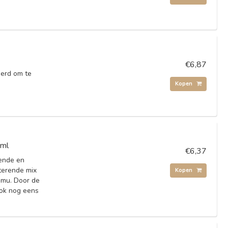
€6,87
eerd om te
Kopen
0ml
€6,37
ende en
terende mix
Kopen
amu. Door de
ook nog eens