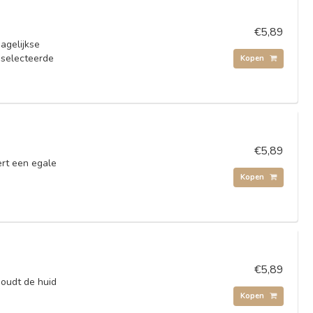
€5,89
agelijkse
geselecteerde
Kopen
€5,89
ert een egale
Kopen
€5,89
houdt de huid
Kopen