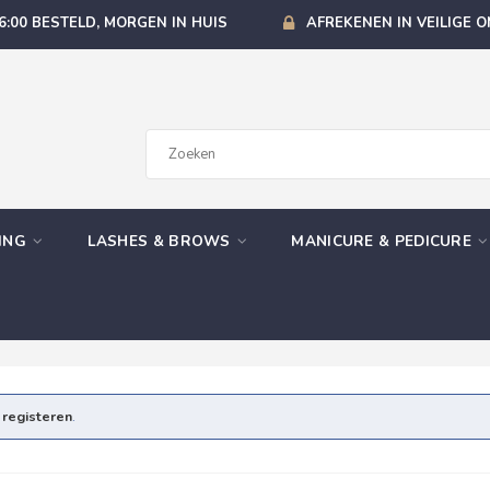
6:00 BESTELD, MORGEN IN HUIS
AFREKENEN IN VEILIGE 
GING
LASHES & BROWS
MANICURE & PEDICURE
e
registeren
.