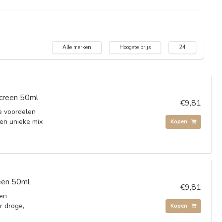
Alle merken
Hoogste prijs
24
screen 50ml
€9,81
e voordelen
een unieke mix
Kopen
een 50ml
€9,81
 en
r droge,
Kopen