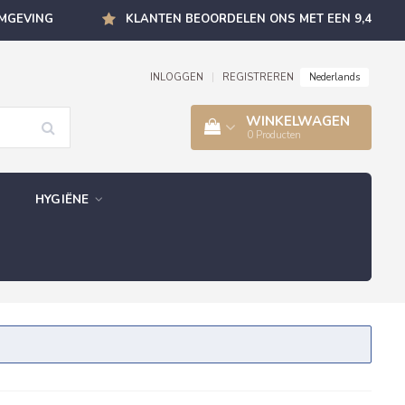
OMGEVING
KLANTEN BEOORDELEN ONS MET EEN 9,4
Nederlands
INLOGGEN
|
REGISTREREN
WINKELWAGEN
0
Producten
HYGIËNE