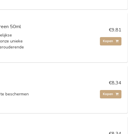
creen 50ml
€9,81
lijkse
onze unieke
Kopen
verouderende
€8,34
d te beschermen
Kopen
€8,34