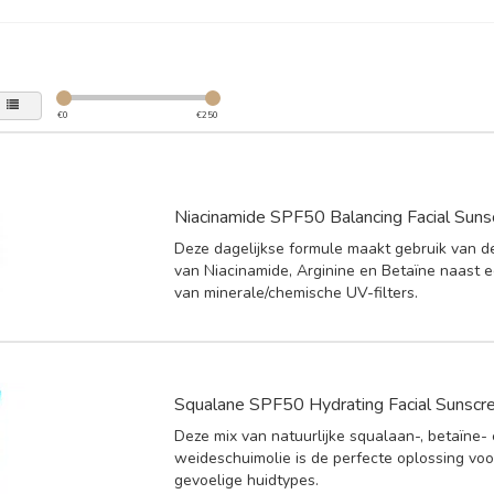
€
0
€
250
Niacinamide SPF50 Balancing Facial Sun
Deze dagelijkse formule maakt gebruik van d
van Niacinamide, Arginine en Betaïne naast 
van minerale/chemische UV-filters.
Squalane SPF50 Hydrating Facial Sunscr
Deze mix van natuurlijke squalaan-, betaïne-
weideschuimolie is de perfecte oplossing voo
gevoelige huidtypes.