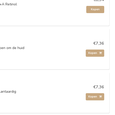
+A Retinol
Kopen
€7,36
rpen om de huid
Kopen
€7,36
lantaardig
Kopen