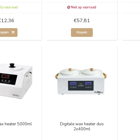
p voorraad
Niet op voorraad
€12,36
€57,81
Kopen
Kopen
wax heater 5000ml
Digitale wax heater duo
2x400ml