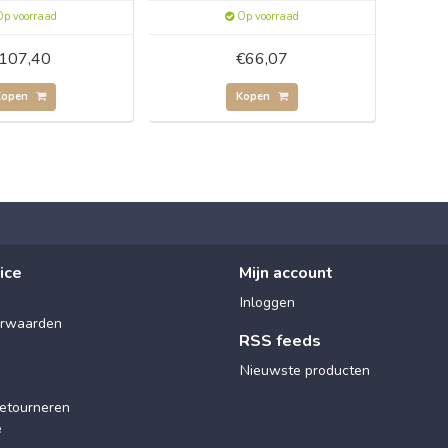
p voorraad
Op voorraad
107,40
€66,07
Kopen
Kopen
ice
Mijn account
Inloggen
rwaarden
RSS feeds
Nieuwste producten
etourneren
e