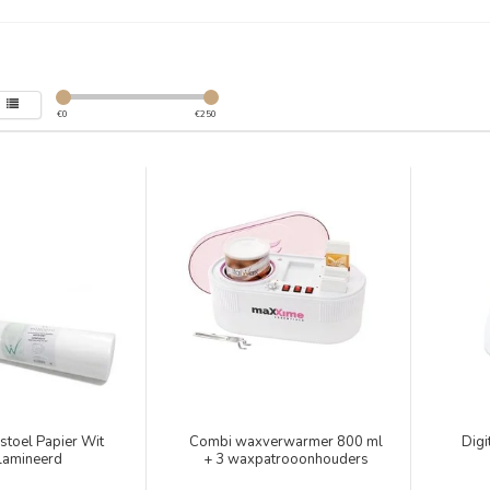
€
0
€
250
stoel Papier Wit
Combi waxverwarmer 800 ml
Digi
lamineerd
+ 3 waxpatrooonhouders