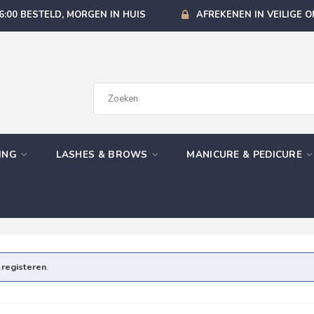
6:00 BESTELD, MORGEN IN HUIS
AFREKENEN IN VEILIGE 
GING
LASHES & BROWS
MANICURE & PEDICURE
e
registeren
.