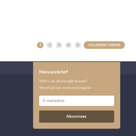
1
2
3
4
5
VOLGENDE VORIGE
Nieuwsbrief
Wilt u op de hoogte blijven?
Word lid van onze mailinglijst:
Abonneer