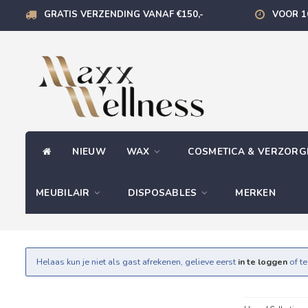
GRATIS VERZENDING VANAF €150,-
VOOR 1
NIEUW
WAX
COSMETICA & VERZOR
MEUBILAIR
DISPOSABLES
MERKEN
Helaas kun je niet als gast afrekenen, gelieve eerst
in te loggen
of t