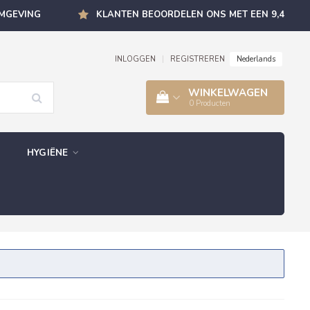
OMGEVING
KLANTEN BEOORDELEN ONS MET EEN 9,4
Nederlands
INLOGGEN
|
REGISTREREN
WINKELWAGEN
0
Producten
HYGIËNE