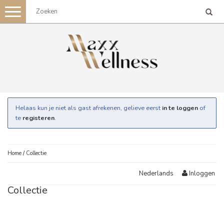
Toggle
navigation
Helaas kun je niet als gast afrekenen, gelieve eerst
in te loggen
of
te
registeren
.
Home
/
Collectie
Inloggen
Nederlands
Collectie