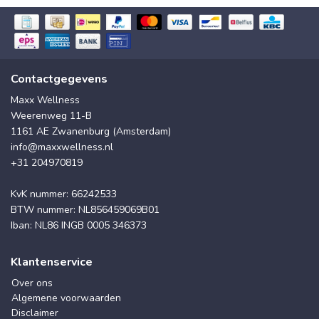
Contactgegevens
Maxx Wellness
Weerenweg 11-B
1161 AE Zwanenburg (Amsterdam)
info@maxxwellness.nl
+31 204970819
KvK nummer: 66242533
BTW nummer: NL856459069B01
Iban: NL86 INGB 0005 346373
Klantenservice
Over ons
Algemene voorwaarden
Disclaimer