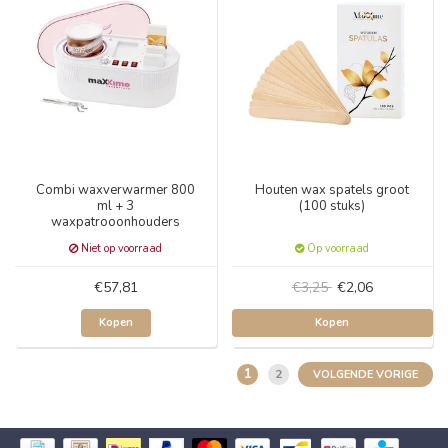
Combi waxverwarmer 800
Houten wax spatels groot
ml + 3
(100 stuks)
waxpatrooonhouders
Niet op voorraad
Op voorraad
€57,81
€3,25
€2,06
Kopen
Kopen
1
2
VOLGENDE VORIGE