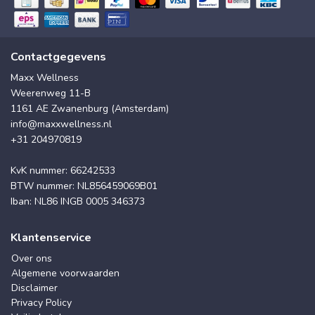
Contactgegevens
Maxx Wellness
Weerenweg 11-B
1161 AE Zwanenburg (Amsterdam)
info@maxxwellness.nl
+31 204970819
KvK nummer: 66242533
BTW nummer: NL856459069B01
Iban: NL86 INGB 0005 346373
Klantenservice
Over ons
Algemene voorwaarden
Disclaimer
Privacy Policy