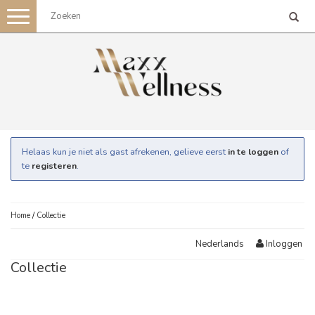
Toggle
navigation
Helaas kun je niet als gast afrekenen, gelieve eerst
in te loggen
of
te
registeren
.
Home
/
Collectie
Inloggen
Nederlands
Collectie