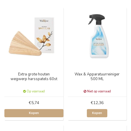
Extra grote houten
Wax & Apparatuurreiniger
wegwerp harsspatels 60st
500 ML
Op voorraad
Niet op voorraad
€5,74
€12,36
Kopen
Kopen