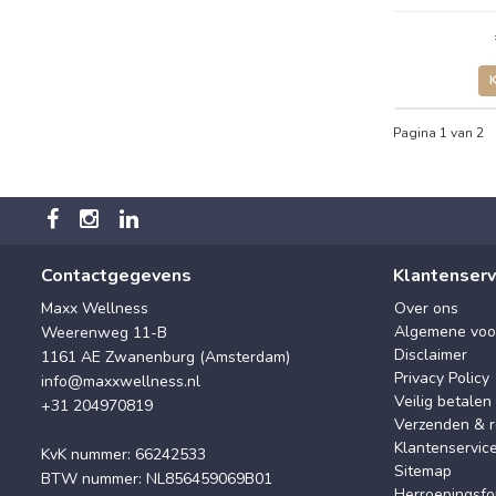
Pagina 1 van 2
Contactgegevens
Klantenserv
Maxx Wellness
Over ons
Algemene voo
Weerenweg 11-B
Disclaimer
1161 AE Zwanenburg (Amsterdam)
Privacy Policy
info@maxxwellness.nl
Veilig betalen
+31 204970819
Verzenden & r
Klantenservic
KvK nummer: 66242533
Sitemap
BTW nummer: NL856459069B01
Herroepingsfo