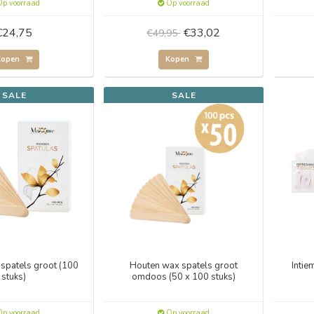
p voorraad
Op voorraad
€24,75
€33,02
€49,95
Kopen
Kopen
SALE
SALE
spatels groot (100
Houten wax spatels groot
Intie
stuks)
omdoos (50 x 100 stuks)
p voorraad
Op voorraad