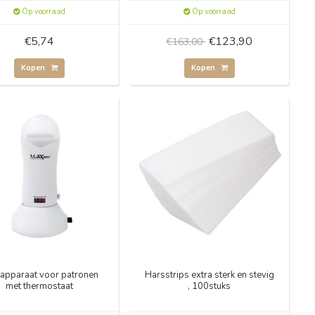
Op voorraad
Op voorraad
€5,74
€123,90
€163,00
Kopen
Kopen
apparaat voor patronen
Harsstrips extra sterk en stevig
met thermostaat
, 100stuks