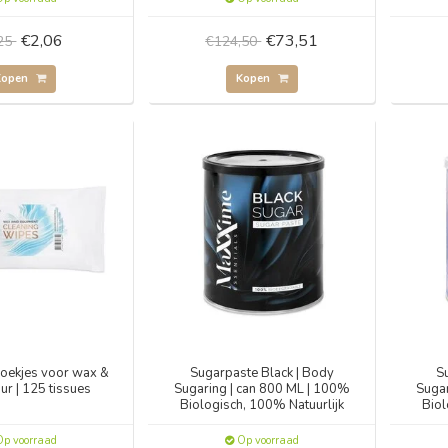
€2,06
€73,51
,25
€124,50
Kopen
Kopen
doekjes voor wax &
Sugarpaste Black | Body
S
ur | 125 tissues
Sugaring | can 800 ML | 100%
Sugar
Biologisch, 100% Natuurlijk
Biol
p voorraad
Op voorraad