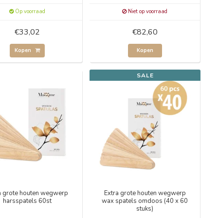
Op voorraad
Niet op voorraad
€33,02
€82,60
Kopen
Kopen
SALE
a grote houten wegwerp
Extra grote houten wegwerp
harsspatels 60st
wax spatels omdoos (40 x 60
stuks)