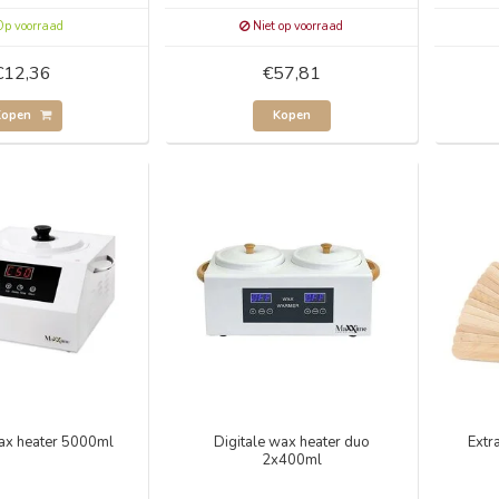
p voorraad
Niet op voorraad
€12,36
€57,81
Kopen
Kopen
wax heater 5000ml
Digitale wax heater duo
Extr
2x400ml