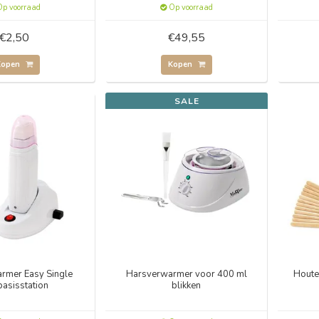
p voorraad
Op voorraad
€2,50
€49,55
Kopen
Kopen
SALE
rmer Easy Single
Harsverwarmer voor 400 ml
Houte
basisstation
blikken