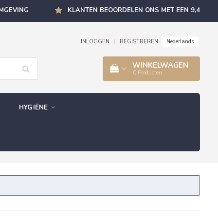
OMGEVING
KLANTEN BEOORDELEN ONS MET EEN 9,4
Nederlands
INLOGGEN
|
REGISTREREN
WINKELWAGEN
0
Producten
HYGIËNE