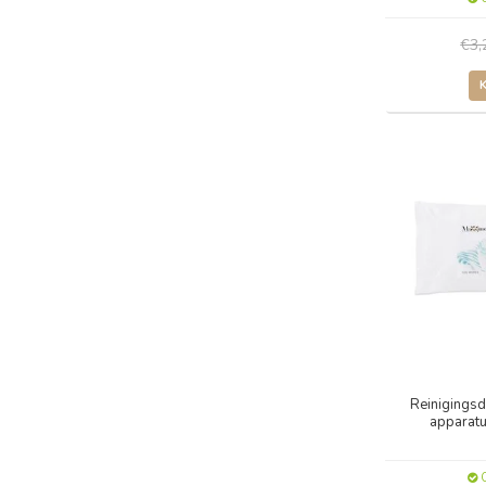
€3
Reinigings
apparatu
O