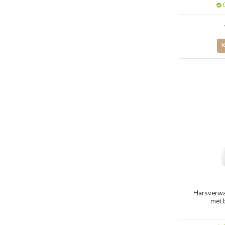
O
Harsverwa
met 