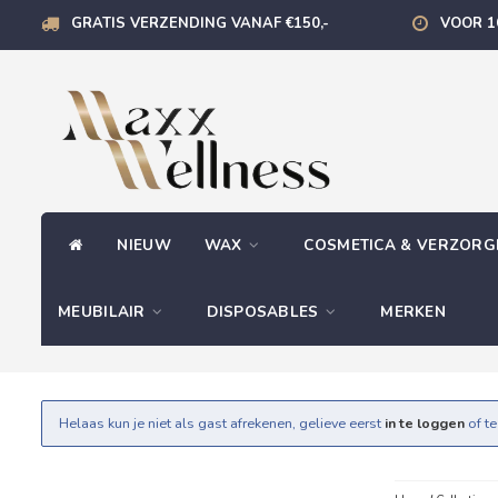
GRATIS VERZENDING VANAF €150,-
VOOR 1
NIEUW
WAX
COSMETICA & VERZOR
MEUBILAIR
DISPOSABLES
MERKEN
Helaas kun je niet als gast afrekenen, gelieve eerst
in te loggen
of t