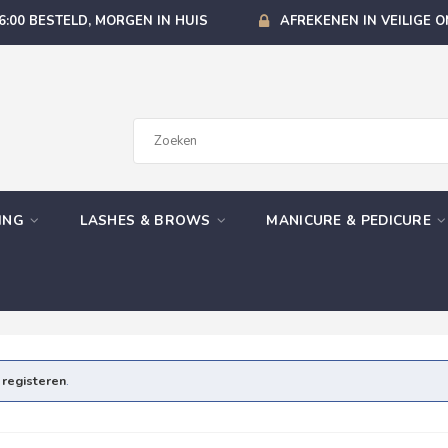
6:00 BESTELD, MORGEN IN HUIS
AFREKENEN IN VEILIGE 
GING
LASHES & BROWS
MANICURE & PEDICURE
e
registeren
.