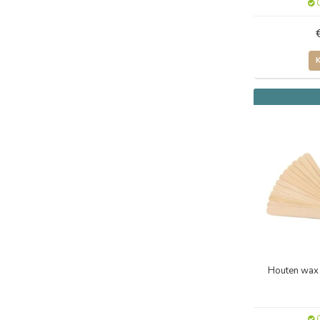
O
Houten wax 
O