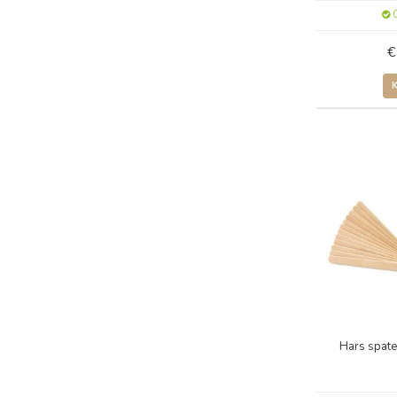
O
€
Hars spate