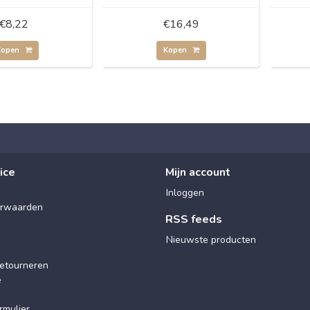
€8,22
€16,49
Kopen
Kopen
ice
Mijn account
Inloggen
rwaarden
RSS feeds
Nieuwste producten
etourneren
e
rmulier