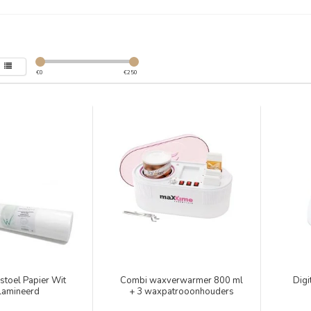
€
0
€
250
stoel Papier Wit
Combi waxverwarmer 800 ml
Digi
lamineerd
+ 3 waxpatrooonhouders