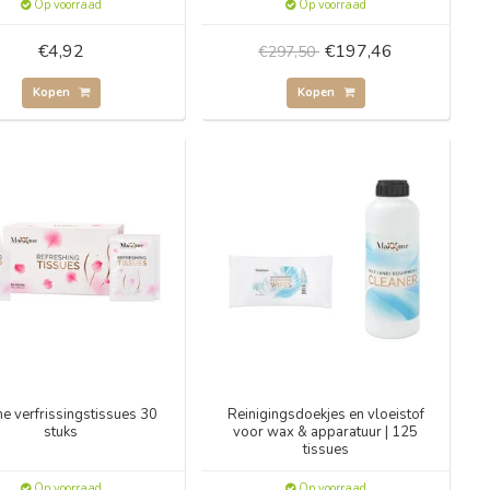
Op voorraad
Op voorraad
€4,92
€197,46
€297,50
Kopen
Kopen
me verfrissingstissues 30
Reinigingsdoekjes en vloeistof
stuks
voor wax & apparatuur | 125
tissues
Op voorraad
Op voorraad