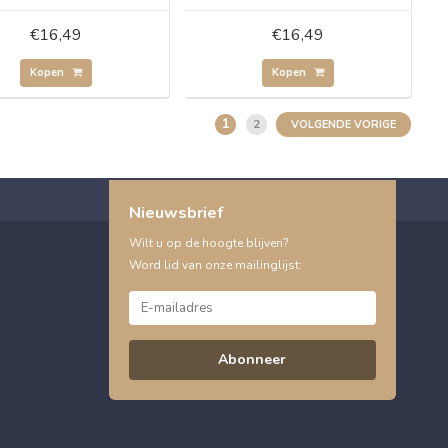
€16,49
€16,49
Kopen
Kopen
1
2
VOLGENDE VORIGE
Nieuwsbrief
Wilt u op de hoogte blijven?
Word lid van onze mailinglijst:
Abonneer