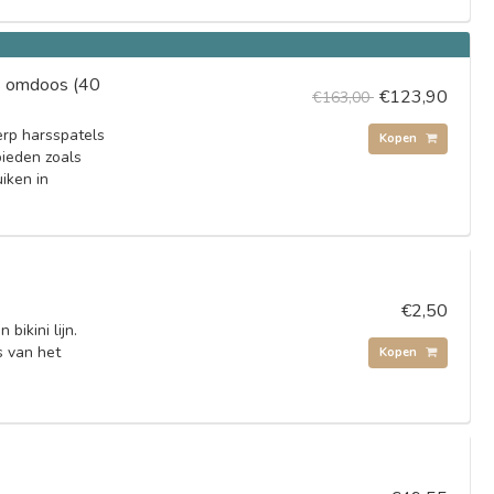
s omdoos (40
€123,90
€163,00
rp harsspatels
Kopen
bieden zoals
iken in
€2,50
bikini lijn.
s van het
Kopen