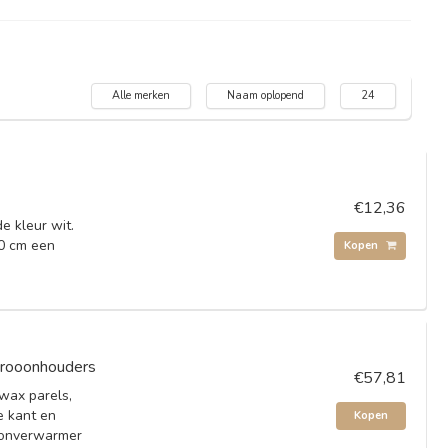
Alle merken
Naam oplopend
24
€12,36
e kleur wit.
50 cm een
Kopen
rooonhouders
€57,81
wax parels,
e kant en
Kopen
oonverwarmer