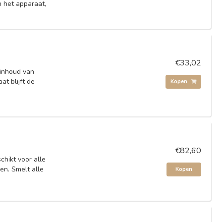
n het apparaat,
€33,02
 inhoud van
t blijft de
Kopen
€82,60
chikt voor alle
en. Smelt alle
Kopen