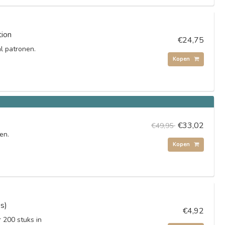
tion
€24,75
l patronen.
Kopen
€33,02
€49,95
en.
Kopen
s)
€4,92
 200 stuks in