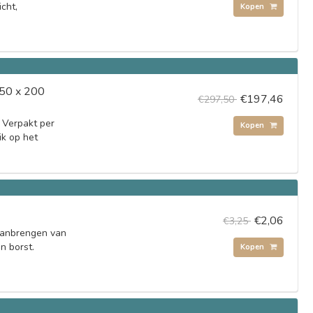
icht,
Kopen
(50 x 200
€197,46
€297,50
 Verpakt per
Kopen
ik op het
€2,06
€3,25
aanbrengen van
en borst.
Kopen