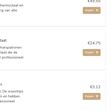
€49,55
thermostaat en
ng van alle
Kopen
taat
€24,75
 harspatronen
taat die de
Kopen
r professioneel
ks
€3,12
t. De waxstrips
 cm en hebben
Kopen
essioneel