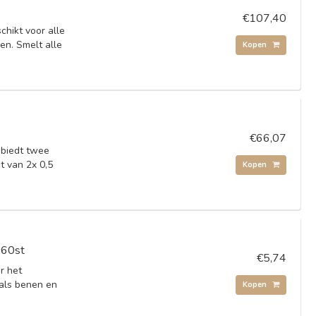
€107,40
chikt voor alle
en. Smelt alle
Kopen
€66,07
 biedt twee
t van 2x 0,5
Kopen
 60st
€5,74
r het
als benen en
Kopen