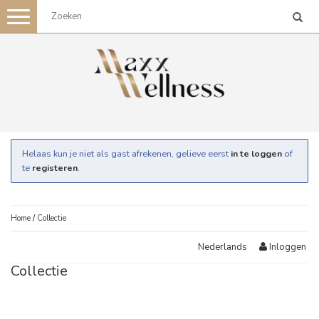
Toggle
navigation
Helaas kun je niet als gast afrekenen, gelieve eerst
in te loggen
of
te
registeren
.
Home
/
Collectie
Inloggen
Nederlands
Collectie