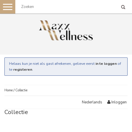
Toggle
navigation
Helaas kun je niet als gast afrekenen, gelieve eerst
in te loggen
of
te
registeren
.
Home
/
Collectie
Inloggen
Nederlands
Collectie