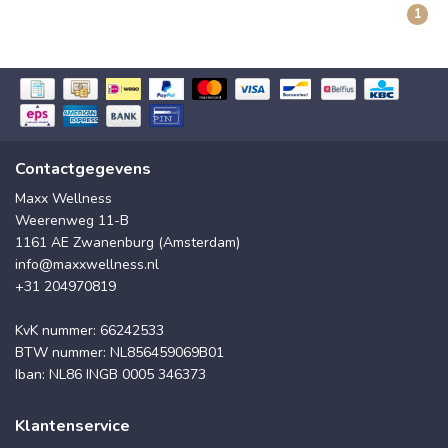
1
Contactgegevens
Maxx Wellness
Weerenweg 11-B
1161 AE Zwanenburg (Amsterdam)
info@maxxwellness.nl
+31 204970819
KvK nummer: 66242533
BTW nummer: NL856459069B01
Iban: NL86 INGB 0005 346373
Klantenservice