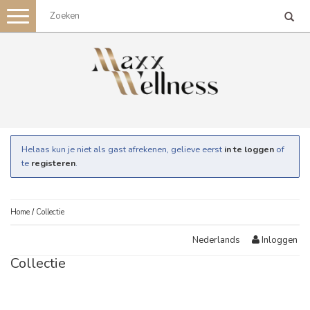
Toggle
navigation
Helaas kun je niet als gast afrekenen, gelieve eerst
in te loggen
of
te
registeren
.
Home
/
Collectie
Inloggen
Nederlands
Collectie