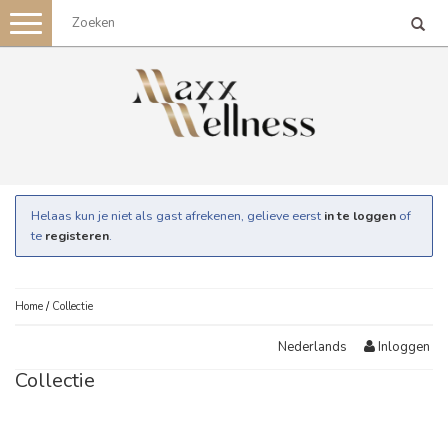
Toggle
navigation
Helaas kun je niet als gast afrekenen, gelieve eerst
in te loggen
of
te
registeren
.
Home
/
Collectie
Inloggen
Nederlands
Collectie