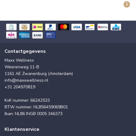
1
Contactgegevens
Maxx Wellness
Weerenweg 11-B
1161 AE Zwanenburg (Amsterdam)
info@maxxwellness.nl
+31 204970819
KvK nummer: 66242533
BTW nummer: NL856459069B01
Iban: NL86 INGB 0005 346373
Klantenservice