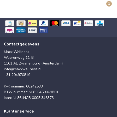
1
Contactgegevens
Maxx Wellness
Weerenweg 11-B
1161 AE Zwanenburg (Amsterdam)
info@maxxwellness.nl
+31 204970819
KvK nummer: 66242533
BTW nummer: NL856459069B01
Iban: NL86 INGB 0005 346373
Klantenservice