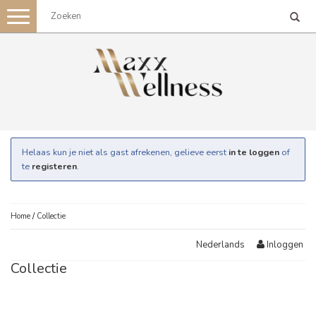
Toggle
navigation
Helaas kun je niet als gast afrekenen, gelieve eerst
in te loggen
of
te
registeren
.
Home
/
Collectie
Inloggen
Nederlands
Collectie