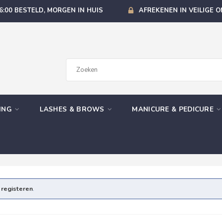
6:00 BESTELD, MORGEN IN HUIS
AFREKENEN IN VEILIGE 
GING
LASHES & BROWS
MANICURE & PEDICURE
e
registeren
.