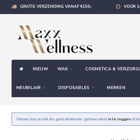
GRATIS VERZENDING VANAF €150,-
VOOR 1
NIEUW
WAX
COSMETICA & VERZOR
MEUBILAIR
DISPOSABLES
MERKEN
Helaas kun je niet als gast afrekenen, gelieve eerst
in te loggen
of t