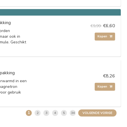
kking
€6,60
€9,99
worden
maar ook in
Kopen
mule. Geschikt
pakking
€8,26
erwarmd in een
magnetron
Kopen
voor gebruik
1
2
3
4
5
34
VOLGENDE VORIGE