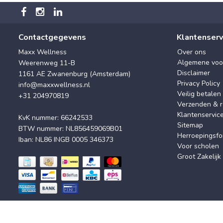
Contactgegevens
Klantenserv
Maxx Wellness
Over ons
Algemene voo
Weerenweg 11-B
Disclaimer
1161 AE Zwanenburg (Amsterdam)
Privacy Policy
info@maxxwellness.nl
Veilig betalen
+31 204970819
Verzenden & r
Klantenservic
KvK nummer: 66242533
Sitemap
BTW nummer: NL856459069B01
Herroepingsfo
Iban: NL86 INGB 0005 346373
Voor scholen
Groot Zakelijk