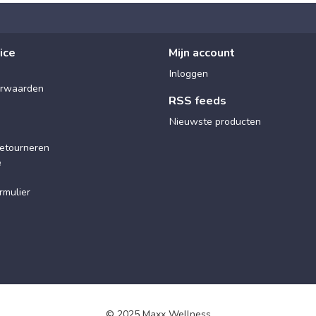
ice
Mijn account
Inloggen
rwaarden
RSS feeds
Nieuwste producten
etourneren
e
rmulier
© 2025 Maxx Wellness