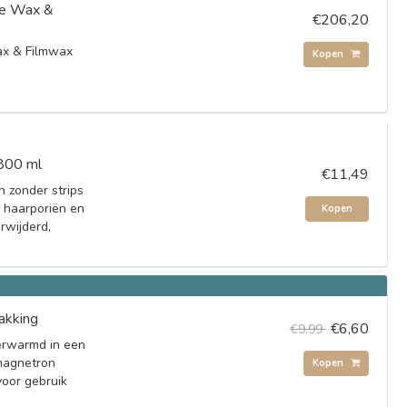
e Wax &
€206,20
x & Filmwax
Kopen
 800 ml
€11,49
n zonder strips
e haarporiën en
Kopen
rwijderd,
akking
€6,60
€9,99
erwarmd in een
magnetron
Kopen
voor gebruik