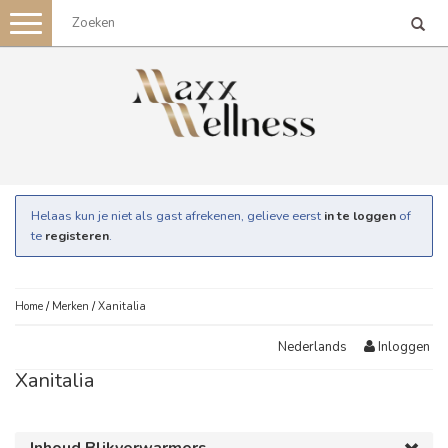
Toggle
navigation
Helaas kun je niet als gast afrekenen, gelieve eerst
in te loggen
of
te
registeren
.
Home
/
Merken
/
Xanitalia
Inloggen
Nederlands
Xanitalia