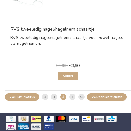
RVS tweeledig nagel/nagelriem schaartje
RVS tweeledig nagel/nagelriem schaartje voor zowel nagels
als nagelriemen.
€4,90
€3,90
Kopen
5
1
4
6
34
VORIGE PAGINA
VOLGENDE VORIGE