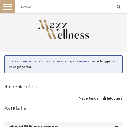
Toggle
navigation
Helaas kun je niet als gast afrekenen, gelieve eerst
in te loggen
of
te
registeren
.
Home
/
Merken
/
Xanitalia
Inloggen
Nederlands
Xanitalia