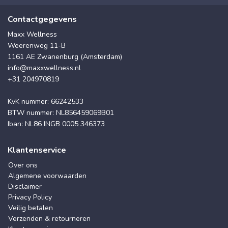
Contactgegevens
Maxx Wellness
Weerenweg 11-B
1161 AE Zwanenburg (Amsterdam)
info@maxxwellness.nl
+31 204970819
KvK nummer: 66242533
BTW nummer: NL856459069B01
Iban: NL86 INGB 0005 346373
Klantenservice
Over ons
Algemene voorwaarden
Disclaimer
Privacy Policy
Veilig betalen
Verzenden & retourneren