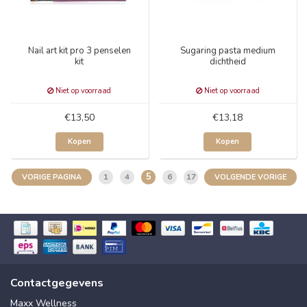
Nail art kit pro 3 penselen
Sugaring pasta medium
kit
dichtheid
Niet op voorraad
Niet op voorraad
€13,50
€13,18
Kopen
Kopen
5
1
4
6
17
VORIGE PAGINA
VOLGENDE VORIGE
Contactgegevens
Maxx Wellness