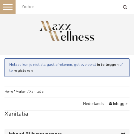
Toggle
navigation
Helaas kun je niet als gast afrekenen, gelieve eerst
in te loggen
of
te
registeren
.
Home
/
Merken
/
Xanitalia
Inloggen
Nederlands
Xanitalia