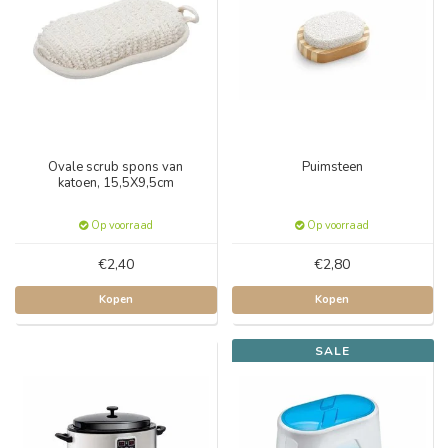
Ovale scrub spons van
Puimsteen
katoen, 15,5X9,5cm
Op voorraad
Op voorraad
€2,40
€2,80
Kopen
Kopen
SALE