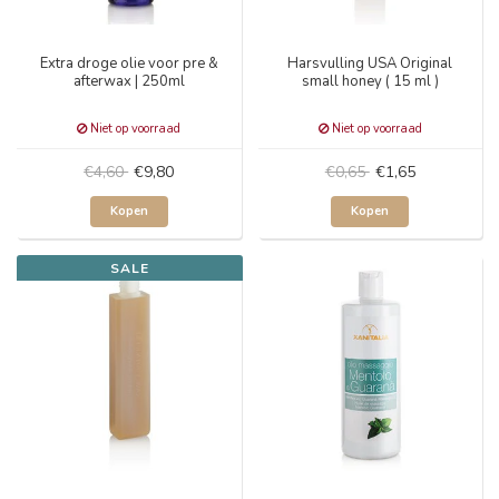
Extra droge olie voor pre &
Harsvulling USA Original
afterwax | 250ml
small honey ( 15 ml )
Niet op voorraad
Niet op voorraad
€4,60
€9,80
€0,65
€1,65
Kopen
Kopen
SALE