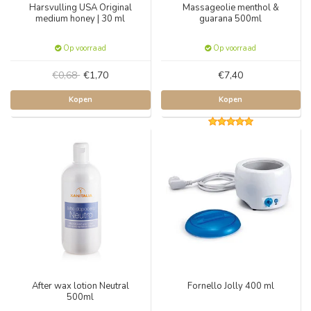
Harsvulling USA Original
Massageolie menthol &
medium honey | 30 ml
guarana 500ml
Op voorraad
Op voorraad
€0,68
€1,70
€7,40
Kopen
Kopen
After wax lotion Neutral
Fornello Jolly 400 ml
500ml