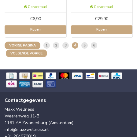
Op voorraad
Op voorraad
€6,90
€29,90
Kopen
Kopen
4
1
2
3
5
6
VORIGE PAGINA
VOLGENDE VORIGE
Contactgegevens
Maxx Wellness
Weerenweg 11-B
1161 AE Zwanenburg (Amsterdam)
info@maxxwellness.nl
+31 204970819