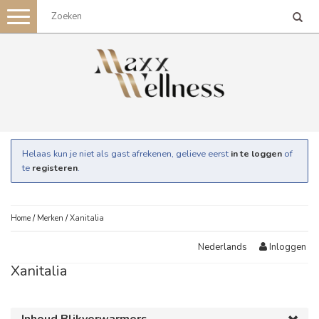
Toggle
navigation
Helaas kun je niet als gast afrekenen, gelieve eerst
in te loggen
of
te
registeren
.
Home
/
Merken
/
Xanitalia
Inloggen
Nederlands
Xanitalia