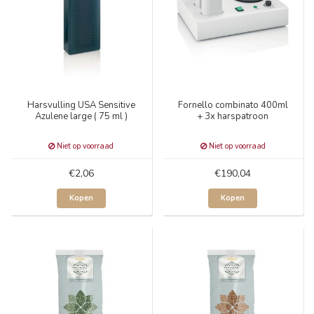
Harsvulling USA Sensitive
Fornello combinato 400ml
Azulene large ( 75 ml )
+ 3x harspatroon
Niet op voorraad
Niet op voorraad
€2,06
€190,04
Kopen
Kopen