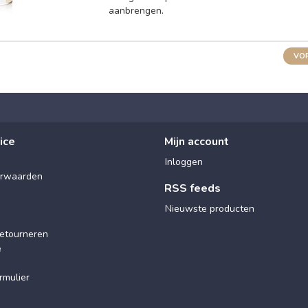
aanbrengen.
VOR
ice
Mijn account
Inloggen
rwaarden
RSS feeds
Nieuwste producten
etourneren
e
rmulier