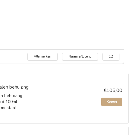
Alle merken
Naam aflopend
12
len behuizing
€105,00
n behuizing
ard 100ml
Kopen
ermostaat