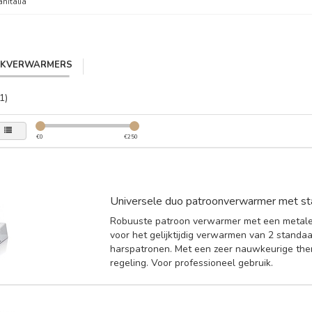
anitalia
IKVERWARMERS
1)
€
0
€
250
Universele duo patroonverwarmer met sta
Robuuste patroon verwarmer met een metale
voor het gelijktijdig verwarmen van 2 standa
harspatronen. Met een zeer nauwkeurige th
regeling. Voor professioneel gebruik.