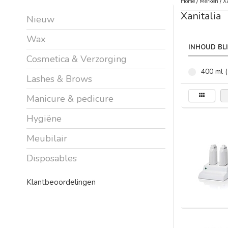
Home
/
Merken
/
X
Xanitalia
Nieuw
Wax
INHOUD BL
Cosmetica & Verzorging
400 ml (
Lashes & Brows
Manicure & pedicure
Hygiëne
Meubilair
Disposables
Klantbeoordelingen