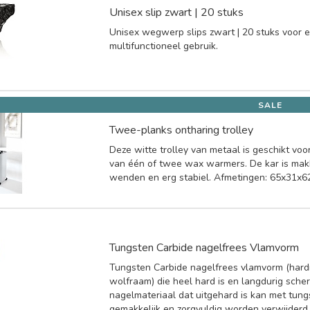
Unisex slip zwart | 20 stuks
Unisex wegwerp slips zwart | 20 stuks voor 
multifunctioneel gebruik.
SALE
Twee-planks ontharing trolley
Deze witte trolley van metaal is geschikt vo
van één of twee wax warmers. De kar is makk
wenden en erg stabiel. Afmetingen: 65x31x6
Tungsten Carbide nagelfrees Vlamvorm
Tungsten Carbide nagelfrees vlamvorm (har
wolfraam) die heel hard is en langdurig scherp 
nagelmateriaal dat uitgehard is kan met tung
gemakkelijk en zorgvuldig worden verwijderd