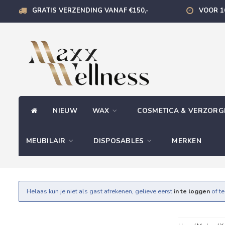
GRATIS VERZENDING VANAF €150,-
VOOR 1
NIEUW
WAX
COSMETICA & VERZOR
MEUBILAIR
DISPOSABLES
MERKEN
Helaas kun je niet als gast afrekenen, gelieve eerst
in te loggen
of t