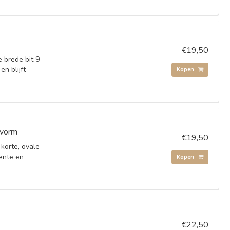
€19,50
 brede bit 9
n blijft
Kopen
 vorm
€19,50
korte, ovale
ente en
Kopen
€22,50