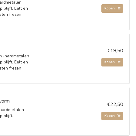
hardmetalen
blijft. Eelt en
Kopen
sten frezen
.
€19,50
rm (hardmetalen
blijft. Eelt en
Kopen
sten frezen
.
 vorm
€22,50
 (hardmetalen
 blijft.
Kopen