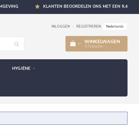
OMGEVING
KLANTEN BEOORDELEN ONS MET EEN 9,4
Nederlands
INLOGGEN
|
REGISTREREN
WINKELWAGEN
0
Producten
HYGIËNE