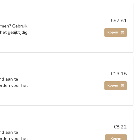
€57,81
rmen? Gebruik
et gelijktijdig
Kopen
€13,18
nd aan te
orden voor het
Kopen
€8,22
nd aan te
orden voor het
Kopen