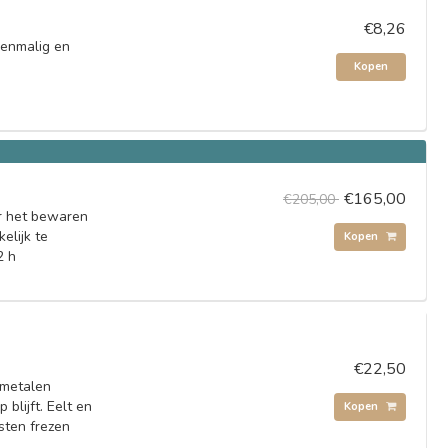
€8,26
eenmalig en
Kopen
€165,00
€205,00
or het bewaren
elijk te
Kopen
2 h
€22,50
dmetalen
blijft. Eelt en
Kopen
sten frezen
.