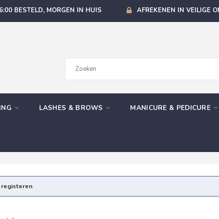
6:00 BESTELD, MORGEN IN HUIS
AFREKENEN IN VEILIGE 
GING
LASHES & BROWS
MANICURE & PEDICURE
e
registeren
.