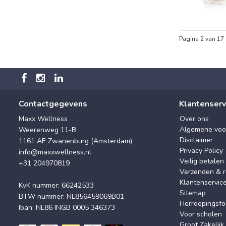
Pagina 2 van 17
Contactgegevens
Klantenserv
Maxx Wellness
Over ons
Algemene voo
Weerenweg 11-B
Disclaimer
1161 AE Zwanenburg (Amsterdam)
Privacy Policy
info@maxxwellness.nl
Veilig betalen
+31 204970819
Verzenden & r
Klantenservic
KvK nummer: 66242533
Sitemap
BTW nummer: NL856459069B01
Herroepingsfo
Iban: NL86 INGB 0005 346373
Voor scholen
Groot Zakelijk