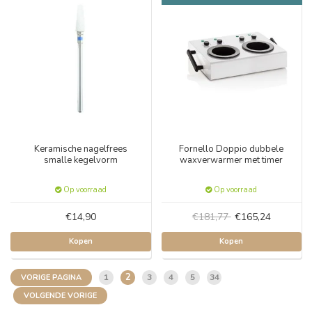
Keramische nagelfrees
Fornello Doppio dubbele
smalle kegelvorm
waxverwarmer met timer
Op voorraad
Op voorraad
€14,90
€181,77
€165,24
Kopen
Kopen
2
1
3
4
5
34
VORIGE PAGINA
VOLGENDE VORIGE