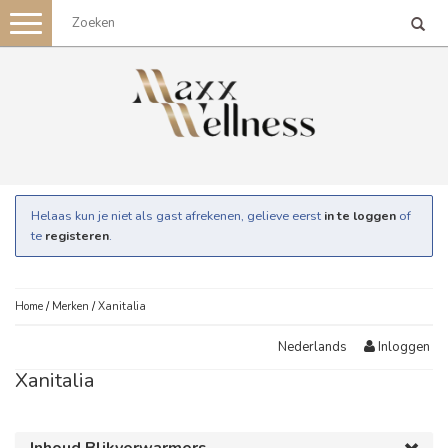
Toggle
navigation
Helaas kun je niet als gast afrekenen, gelieve eerst
in te loggen
of
te
registeren
.
Home
/
Merken
/
Xanitalia
Inloggen
Nederlands
Xanitalia