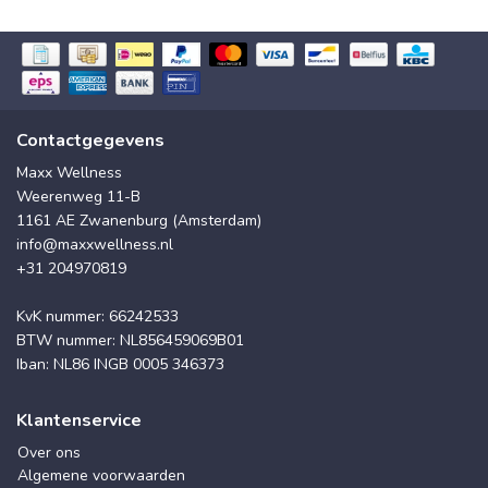
Contactgegevens
Maxx Wellness
Weerenweg 11-B
1161 AE Zwanenburg (Amsterdam)
info@maxxwellness.nl
+31 204970819
KvK nummer: 66242533
BTW nummer: NL856459069B01
Iban: NL86 INGB 0005 346373
Klantenservice
Over ons
Algemene voorwaarden