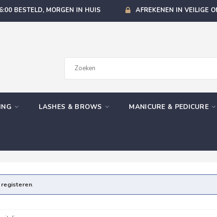
6:00 BESTELD, MORGEN IN HUIS
AFREKENEN IN VEILIGE 
GING
LASHES & BROWS
MANICURE & PEDICURE
e
registeren
.