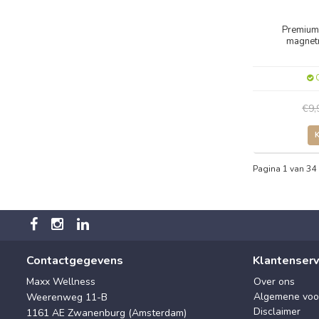
Premium
magnet
O
€9
Pagina 1 van 34
Contactgegevens
Klantenserv
Maxx Wellness
Over ons
Algemene voo
Weerenweg 11-B
Disclaimer
1161 AE Zwanenburg (Amsterdam)