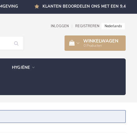
OMGEVING
KLANTEN BEOORDELEN ONS MET EEN 9,4
Nederlands
INLOGGEN
|
REGISTREREN
WINKELWAGEN
0
Producten
HYGIËNE