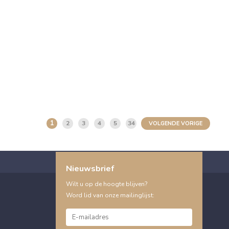
1
2
3
4
5
34
VOLGENDE VORIGE
Nieuwsbrief
Wilt u op de hoogte blijven?
Word lid van onze mailinglijst: