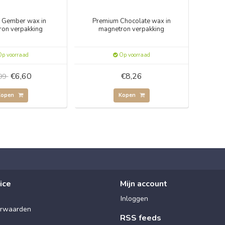
 Gember wax in
Premium Chocolate wax in
ron verpakking
magnetron verpakking
p voorraad
Op voorraad
€6,60
€8,26
,99
Kopen
Kopen
ice
Mijn account
Inloggen
rwaarden
RSS feeds