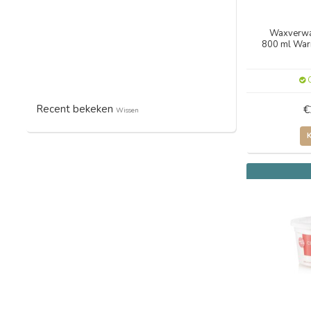
Waxverwa
800 ml War
O
Recent bekeken
€
Wissen