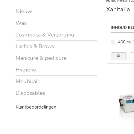
Home
/
Merken
/
X
Xanitalia
Nieuw
Wax
INHOUD BL
Cosmetica & Verzorging
400 ml (
Lashes & Brows
Manicure & pedicure
Hygiëne
Meubilair
Disposables
Klantbeoordelingen