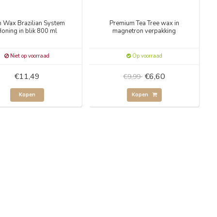
m Wax Brazilian System
Premium Tea Tree wax in
oning in blik 800 ml
magnetron verpakking
Niet op voorraad
Op voorraad
€11,49
€6,60
€9,99
Kopen
Kopen