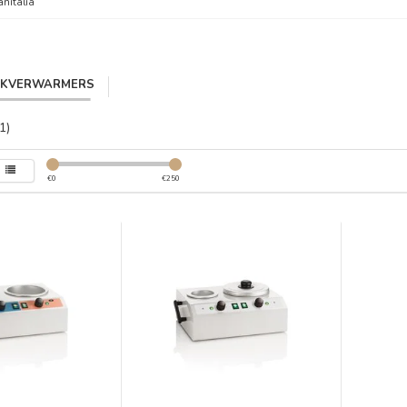
anitalia
IKVERWARMERS
1)
€
0
€
250