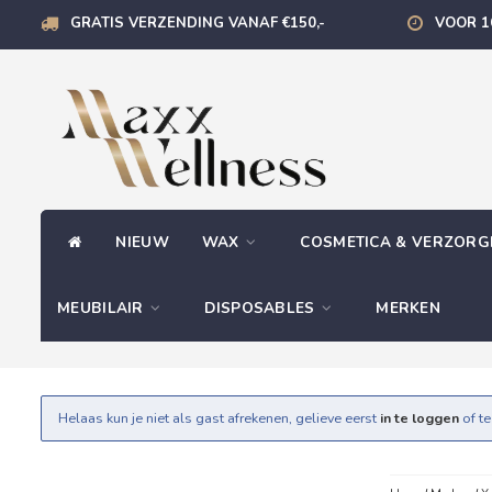
GRATIS VERZENDING VANAF €150,-
VOOR 1
NIEUW
WAX
COSMETICA & VERZOR
MEUBILAIR
DISPOSABLES
MERKEN
Helaas kun je niet als gast afrekenen, gelieve eerst
in te loggen
of t