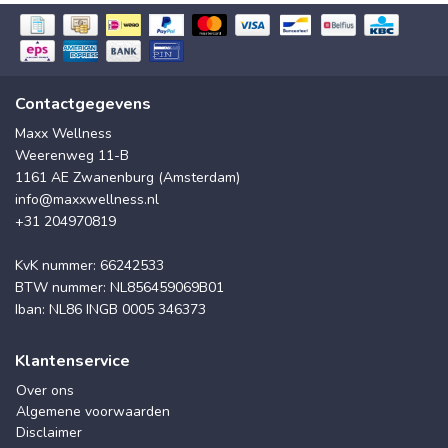
Contactgegevens
Maxx Wellness
Weerenweg 11-B
1161 AE Zwanenburg (Amsterdam)
info@maxxwellness.nl
+31 204970819
KvK nummer: 66242533
BTW nummer: NL856459069B01
Iban: NL86 INGB 0005 346373
Klantenservice
Over ons
Algemene voorwaarden
Disclaimer