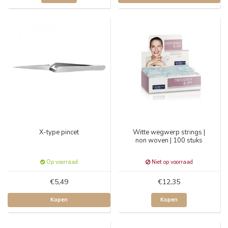
X-type pincet
Witte wegwerp strings |
non woven | 100 stuks
Op voorraad
Niet op voorraad
€5,49
€12,35
Kopen
Kopen