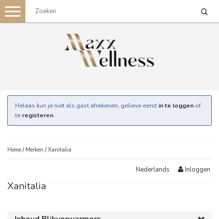
Toggle
navigation
Helaas kun je niet als gast afrekenen, gelieve eerst
in te loggen
of
te
registeren
.
Home
/
Merken
/
Xanitalia
Inloggen
Nederlands
Xanitalia