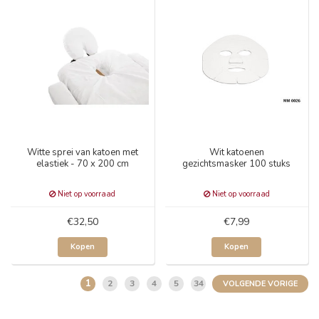
Witte sprei van katoen met
Wit katoenen
elastiek - 70 x 200 cm
gezichtsmasker 100 stuks
Niet op voorraad
Niet op voorraad
€32,50
€7,99
Kopen
Kopen
1
2
3
4
5
34
VOLGENDE VORIGE