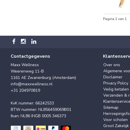
Pagina 1 van 1
Contactgegevens
Klantenserv
Maxx Wellness
Over ons
Algemene voo
Weerenweg 11-B
Disclaimer
1161 AE Zwanenburg (Amsterdam)
Privacy Policy
info@maxxwellness.nl
Veilig betalen
+31 204970819
Verzenden & r
Klantenservic
KvK nummer: 66242533
Sitemap
BTW nummer: NL856459069B01
Herroepingsfo
Iban: NL86 INGB 0005 346373
Voor scholen
Groot Zakelijk