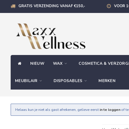
GRATIS VERZENDING VANAF €150,-
VOOR 1
NIEUW
WAX
COSMETICA & VERZOR
MEUBILAIR
DISPOSABLES
MERKEN
Helaas kun je niet als gast afrekenen, gelieve eerst
in te loggen
of t