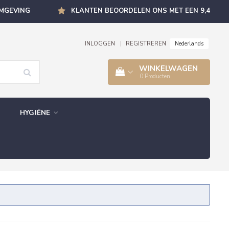
OMGEVING
KLANTEN BEOORDELEN ONS MET EEN 9,4
Nederlands
INLOGGEN
|
REGISTREREN
WINKELWAGEN
0
Producten
HYGIËNE