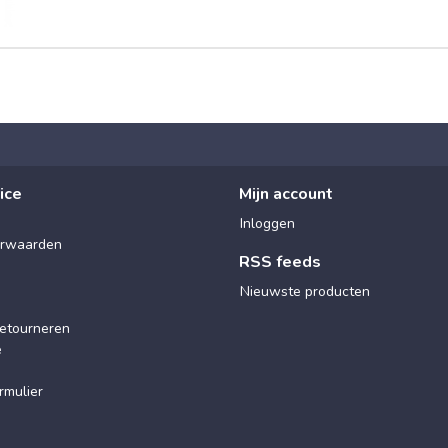
ice
Mijn account
Inloggen
rwaarden
RSS feeds
Nieuwste producten
etourneren
e
rmulier