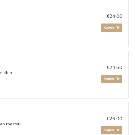
€24,00
Kopen
€24,60
amellen
Kopen
€26,00
n roestvrij
Kopen