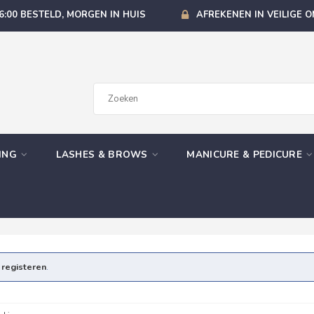
6:00 BESTELD, MORGEN IN HUIS
AFREKENEN IN VEILIGE 
GING
LASHES & BROWS
MANICURE & PEDICURE
e
registeren
.