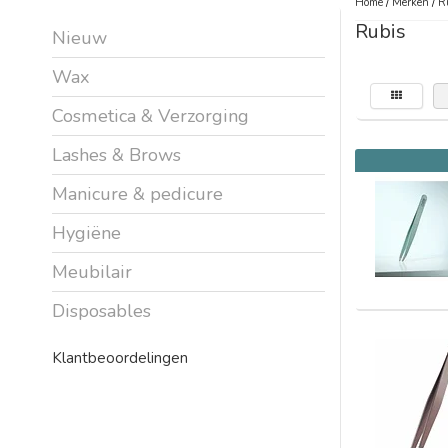
Home
/
Merken
/
R
Rubis
Nieuw
Wax
Cosmetica & Verzorging
Lashes & Brows
Manicure & pedicure
Hygiëne
Meubilair
Disposables
Klantbeoordelingen