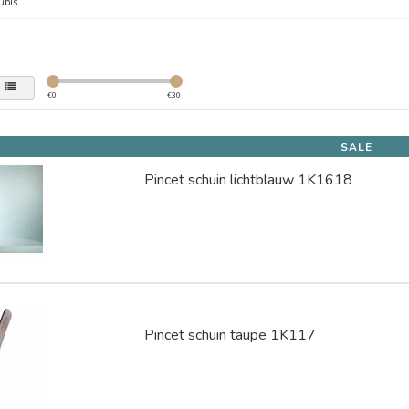
ubis
€
0
€
30
SALE
Pincet schuin lichtblauw 1K1618
Pincet schuin taupe 1K117