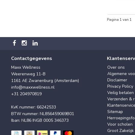
Pagina 1 van 1
Contactgegevens
Klantenserv
Maxx Wellness
Over ons
Algemene voo
Weerenweg 11-B
Disclaimer
1161 AE Zwanenburg (Amsterdam)
Privacy Policy
info@maxxwellness.nl
Veilig betalen
+31 204970819
Verzenden & r
Klantenservic
KvK nummer: 66242533
Sitemap
BTW nummer: NL856459069B01
Herroepingsfo
Iban: NL86 INGB 0005 346373
Voor scholen
Groot Zakelijk