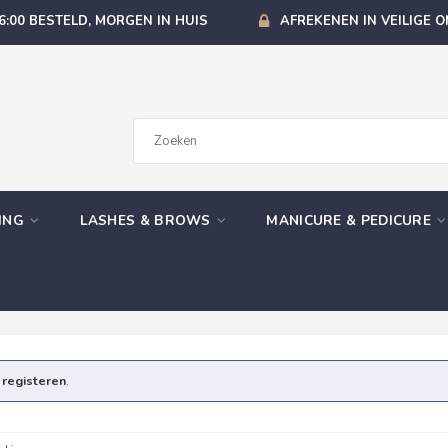
6:00 BESTELD, MORGEN IN HUIS
AFREKENEN IN VEILIGE 
GING
LASHES & BROWS
MANICURE & PEDICURE
e
registeren
.