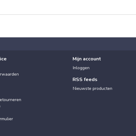
ice
Mijn account
Inloggen
rwaarden
RSS feeds
Nieuwste producten
etourneren
e
rmulier