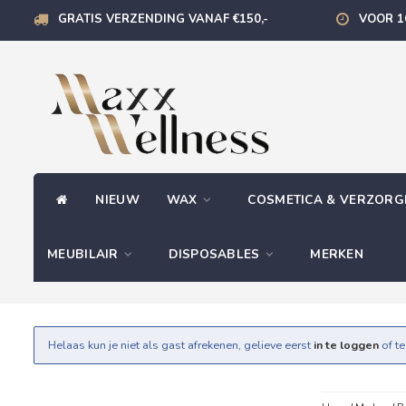
GRATIS VERZENDING VANAF €150,-
VOOR 1
NIEUW
WAX
COSMETICA & VERZOR
MEUBILAIR
DISPOSABLES
MERKEN
Helaas kun je niet als gast afrekenen, gelieve eerst
in te loggen
of t