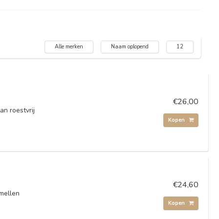
Alle merken
Naam oplopend
12
€26,00
n roestvrij
Kopen
€24,60
amellen
Kopen