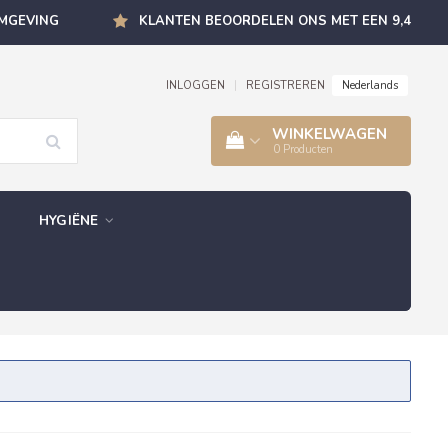
OMGEVING
KLANTEN BEOORDELEN ONS MET EEN 9,4
Nederlands
INLOGGEN
|
REGISTREREN
WINKELWAGEN
0
Producten
HYGIËNE