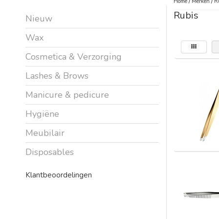
Home
/
Merken
/
R
Rubis
Nieuw
Wax
Cosmetica & Verzorging
Lashes & Brows
Manicure & pedicure
Hygiëne
Meubilair
Disposables
Klantbeoordelingen