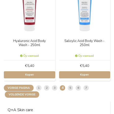
Hyaluronic Acid Body
Salicylic Acid Body Wash -
Wash - 250ml
250ml
Op voorraad
Op voorraad
€5,40
€5,40
Kopen
Kopen
4
1
2
3
5
6
7
VORIGE PAGINA
VOLGENDE VORIGE
Q+A Skin care