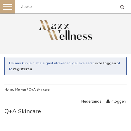
Toggle
navigation
Helaas kun je niet als gast afrekenen, gelieve eerst
in te loggen
of
te
registeren
.
Home
/
Merken
/
Q+A Skincare
Inloggen
Nederlands
Q+A Skincare