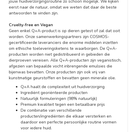
jouw huidverzorgingsroutine zo schoon mogelijk. We kijken
eerst naar de natuur, omdat we weten dat daar de beste
antwoorden te vinden zijn.
Cruelty-free en Vegan
Geen enkel Q+A-product is op dieren getest of zal dat ooit
worden. Onze samenwerkingspartners zijn COSMOS-
gecertificeerde leveranciers die enorme middelen inzetten
om ethische toeleveringsketens te waarborgen. De Q+A-
producten worden niet gedistribueerd in gebieden die
dierproeven vereisen. Alle Q+A-producten zijn veganistisch,
afgezien van bepaalde vocht inbrengende emulsies die
bijenwas bevatten. Onze producten zijn ook vrij van
kunstmatige geurstoffen en bevatten geen minerale olie.
Q+A haalt de complexiteit uit huidverzorging
Ingrediënt georiënteerde producten
Natuurlijk formuleringen (98% natuurlijk)
Premium kwaliteit tegen een betaalbare prijs
De combinatie van verschillende
producten/ingrediënten die elkaar versterken en
daardoor een perfecte persoonlijke routine vormen
voor iedere huid.