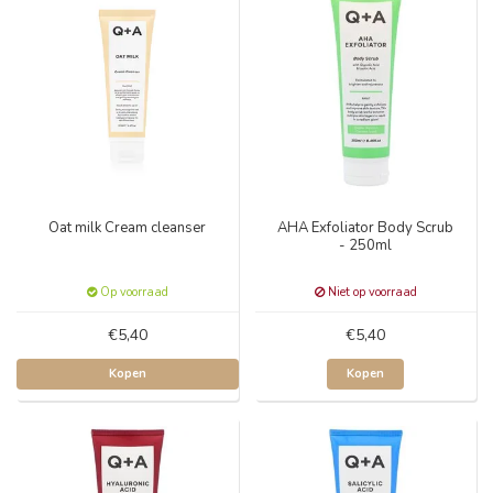
Oat milk Cream cleanser
AHA Exfoliator Body Scrub
- 250ml
Op voorraad
Niet op voorraad
€5,40
€5,40
Kopen
Kopen