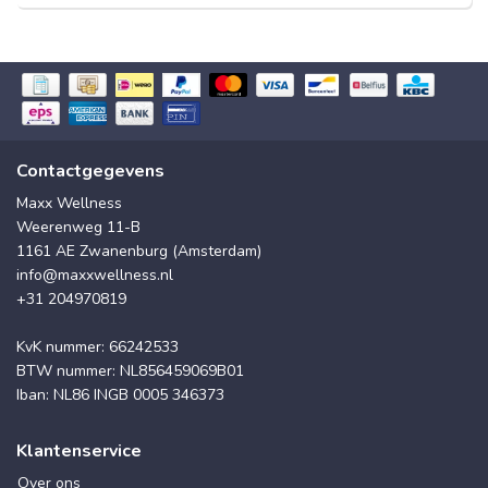
Contactgegevens
Maxx Wellness
Weerenweg 11-B
1161 AE Zwanenburg (Amsterdam)
info@maxxwellness.nl
+31 204970819
KvK nummer: 66242533
BTW nummer: NL856459069B01
Iban: NL86 INGB 0005 346373
Klantenservice
Over ons