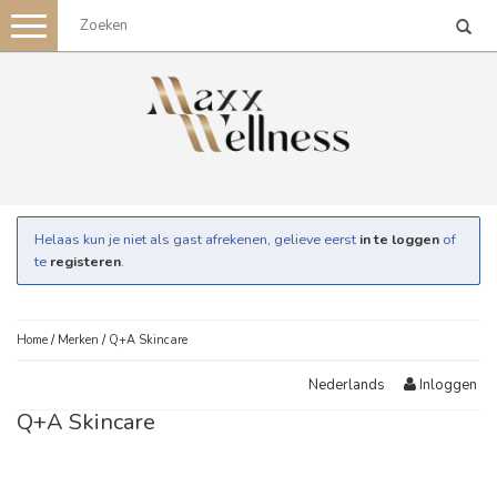
Toggle
navigation
Helaas kun je niet als gast afrekenen, gelieve eerst
in te loggen
of
te
registeren
.
Home
/
Merken
/
Q+A Skincare
Inloggen
Nederlands
Q+A Skincare