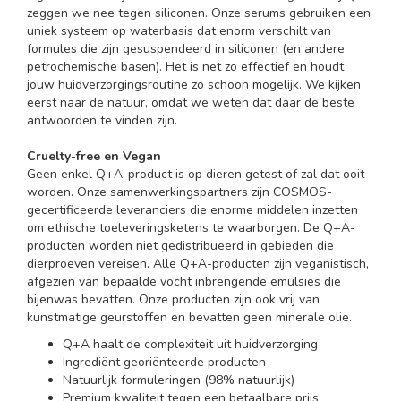
zeggen we nee tegen siliconen. Onze serums gebruiken een
uniek systeem op waterbasis dat enorm verschilt van
formules die zijn gesuspendeerd in siliconen (en andere
petrochemische basen). Het is net zo effectief en houdt
jouw huidverzorgingsroutine zo schoon mogelijk. We kijken
eerst naar de natuur, omdat we weten dat daar de beste
antwoorden te vinden zijn.
Cruelty-free en Vegan
Geen enkel Q+A-product is op dieren getest of zal dat ooit
worden. Onze samenwerkingspartners zijn COSMOS-
gecertificeerde leveranciers die enorme middelen inzetten
om ethische toeleveringsketens te waarborgen. De Q+A-
producten worden niet gedistribueerd in gebieden die
dierproeven vereisen. Alle Q+A-producten zijn veganistisch,
afgezien van bepaalde vocht inbrengende emulsies die
bijenwas bevatten. Onze producten zijn ook vrij van
kunstmatige geurstoffen en bevatten geen minerale olie.
Q+A haalt de complexiteit uit huidverzorging
Ingrediënt georiënteerde producten
Natuurlijk formuleringen (98% natuurlijk)
Premium kwaliteit tegen een betaalbare prijs