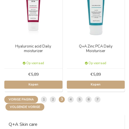
Hyaluronic acid Daily
Q+A Zinc PCA Daily
moisturizer
Moisturiser
Op voorraad
Op voorraad
€5,89
€5,89
Kopen
Kopen
3
1
2
4
5
6
7
VORIGE PAGINA
VOLGENDE VORIGE
Q+A Skin care