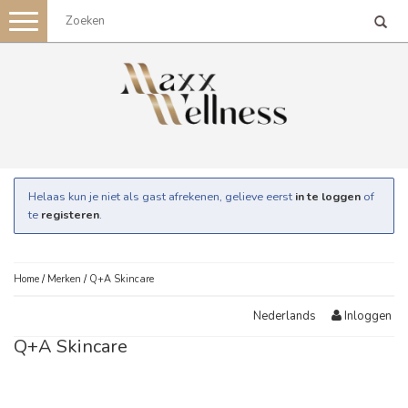
Toggle
navigation
Helaas kun je niet als gast afrekenen, gelieve eerst
in te loggen
of
te
registeren
.
Home
/
Merken
/
Q+A Skincare
Inloggen
Nederlands
Q+A Skincare