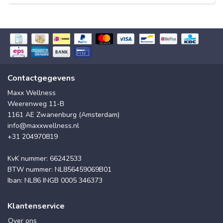
Contactgegevens
Maxx Wellness
Weerenweg 11-B
1161 AE Zwanenburg (Amsterdam)
info@maxxwellness.nl
+31 204970819
KvK nummer: 66242533
BTW nummer: NL856459069B01
Iban: NL86 INGB 0005 346373
Klantenservice
Over ons