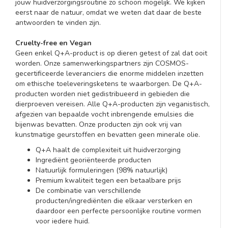
jouw huidverzorgingsroutine zo schoon mogelijk. We kijken
eerst naar de natuur, omdat we weten dat daar de beste
antwoorden te vinden zijn.
Cruelty-free en Vegan
Geen enkel Q+A-product is op dieren getest of zal dat ooit
worden. Onze samenwerkingspartners zijn COSMOS-
gecertificeerde leveranciers die enorme middelen inzetten
om ethische toeleveringsketens te waarborgen. De Q+A-
producten worden niet gedistribueerd in gebieden die
dierproeven vereisen. Alle Q+A-producten zijn veganistisch,
afgezien van bepaalde vocht inbrengende emulsies die
bijenwas bevatten. Onze producten zijn ook vrij van
kunstmatige geurstoffen en bevatten geen minerale olie.
Q+A haalt de complexiteit uit huidverzorging
Ingrediënt georiënteerde producten
Natuurlijk formuleringen (98% natuurlijk)
Premium kwaliteit tegen een betaalbare prijs
De combinatie van verschillende
producten/ingrediënten die elkaar versterken en
daardoor een perfecte persoonlijke routine vormen
voor iedere huid.