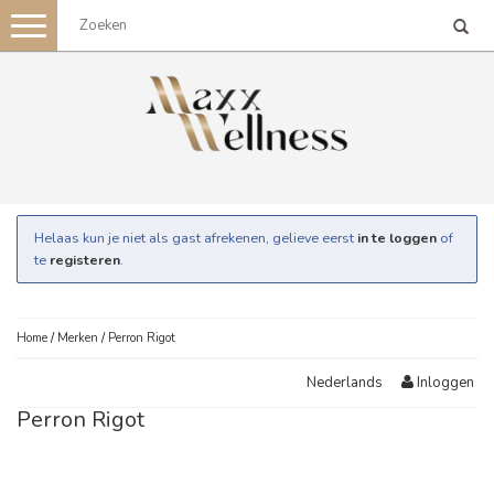
Toggle
navigation
Helaas kun je niet als gast afrekenen, gelieve eerst
in te loggen
of
te
registeren
.
Home
/
Merken
/
Perron Rigot
Inloggen
Nederlands
Perron Rigot