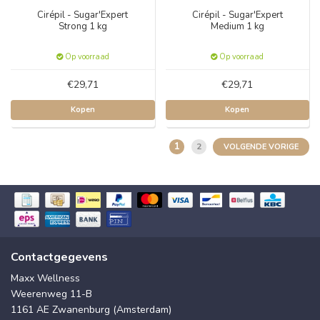
Cirépil - Sugar'Expert
Cirépil - Sugar'Expert
Strong 1 kg
Medium 1 kg
Op voorraad
Op voorraad
€29,71
€29,71
Kopen
Kopen
1
2
VOLGENDE VORIGE
Contactgegevens
Maxx Wellness
Weerenweg 11-B
1161 AE Zwanenburg (Amsterdam)