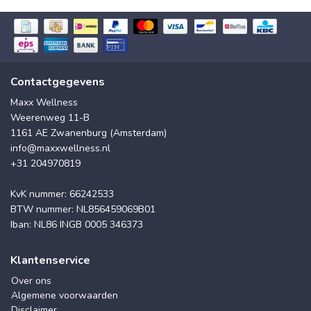
Contactgegevens
Maxx Wellness
Weerenweg 11-B
1161 AE Zwanenburg (Amsterdam)
info@maxxwellness.nl
+31 204970819
KvK nummer: 66242533
BTW nummer: NL856459069B01
Iban: NL86 INGB 0005 346373
Klantenservice
Over ons
Algemene voorwaarden
Disclaimer