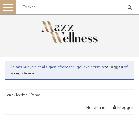
Toggle
navigation
Helaas kun je niet als gast afrekenen, gelieve eerst
in te loggen
of
te
registeren
.
Home
/
Merken
/
Panw
Inloggen
Nederlands