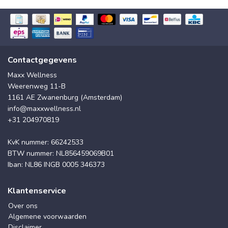
Contactgegevens
Maxx Wellness
Weerenweg 11-B
1161 AE Zwanenburg (Amsterdam)
info@maxxwellness.nl
+31 204970819
KvK nummer: 66242533
BTW nummer: NL856459069B01
Iban: NL86 INGB 0005 346373
Klantenservice
Over ons
Algemene voorwaarden
Disclaimer