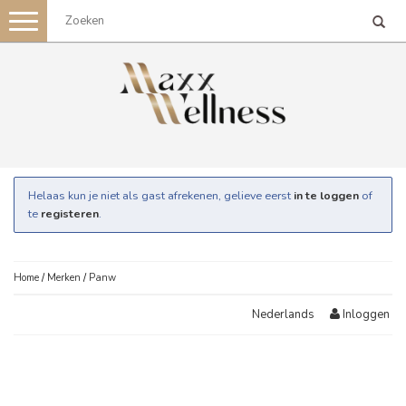
Toggle
navigation
Helaas kun je niet als gast afrekenen, gelieve eerst
in te loggen
of
te
registeren
.
Home
/
Merken
/
Panw
Inloggen
Nederlands