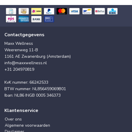
Contactgegevens
Maxx Wellness
Weerenweg 11-B
1161 AE Zwanenburg (Amsterdam)
info@maxxwellness.nl
+31 204970819
KvK nummer: 66242533
BTW nummer: NL856459069B01
Iban: NL86 INGB 0005 346373
Klantenservice
Over ons
Algemene voorwaarden
Disclaimer