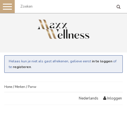
Toggle
navigation
Helaas kun je niet als gast afrekenen, gelieve eerst
in te loggen
of
te
registeren
.
Home
/
Merken
/
Panw
Inloggen
Nederlands