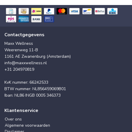
Contactgegevens
Maxx Wellness
Weerenweg 11-B
1161 AE Zwanenburg (Amsterdam)
info@maxxwellness.nl
+31 204970819
KvK nummer: 66242533
BTW nummer: NL856459069B01
Iban: NL86 INGB 0005 346373
Klantenservice
Over ons
Algemene voorwaarden
Disclaimer