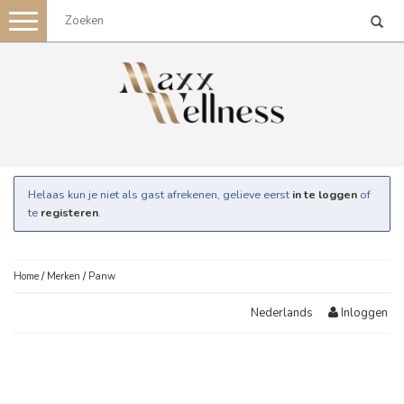
Toggle
navigation
Helaas kun je niet als gast afrekenen, gelieve eerst
in te loggen
of
te
registeren
.
Home
/
Merken
/
Panw
Inloggen
Nederlands