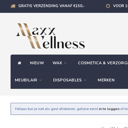
GRATIS VERZENDING VANAF €150,-
VOOR 1
NIEUW
WAX
COSMETICA & VERZOR
MEUBILAIR
DISPOSABLES
MERKEN
Helaas kun je niet als gast afrekenen, gelieve eerst
in te loggen
of t