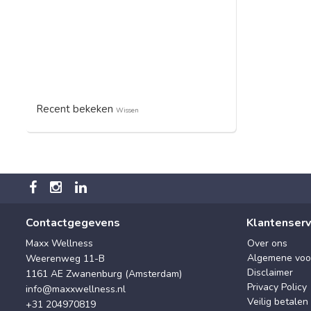
Recent bekeken
Wissen
Contactgegevens
Klantenserv
Maxx Wellness
Over ons
Algemene voo
Weerenweg 11-B
Disclaimer
1161 AE Zwanenburg (Amsterdam)
Privacy Policy
info@maxxwellness.nl
Veilig betalen
+31 204970819