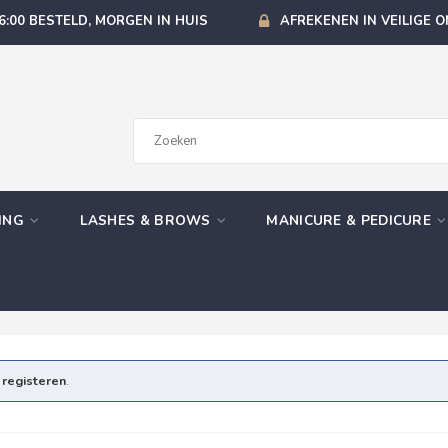
6:00 BESTELD, MORGEN IN HUIS
AFREKENEN IN VEILIGE 
GING
LASHES & BROWS
MANICURE & PEDICURE
e
registeren
.