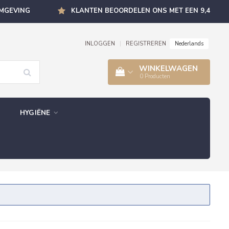
OMGEVING
KLANTEN BEOORDELEN ONS MET EEN 9,4
Nederlands
INLOGGEN
|
REGISTREREN
WINKELWAGEN
0
Producten
HYGIËNE