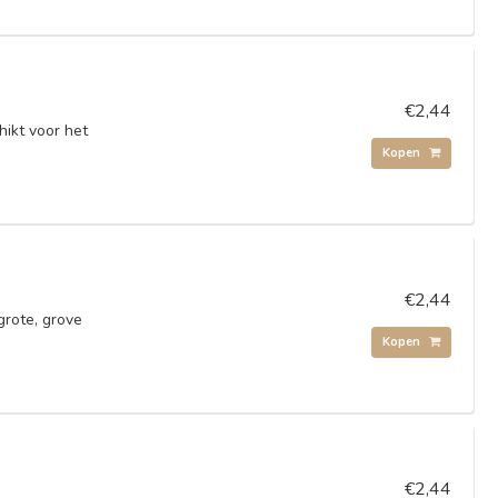
€2,44
hikt voor het
Kopen
€2,44
grote, grove
Kopen
€2,44