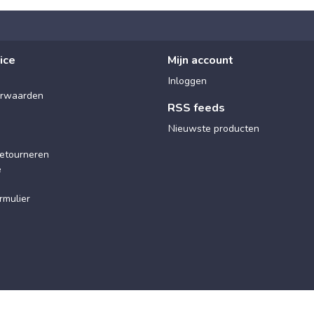
ice
Mijn account
Inloggen
rwaarden
RSS feeds
Nieuwste producten
etourneren
e
rmulier