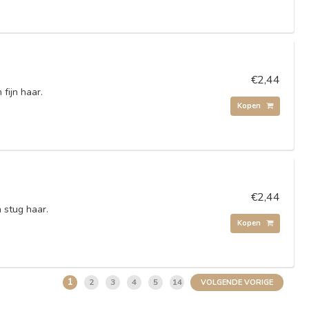
€2,44
fijn haar.
Kopen
€2,44
 stug haar.
Kopen
1
2
3
4
5
14
VOLGENDE VORIGE