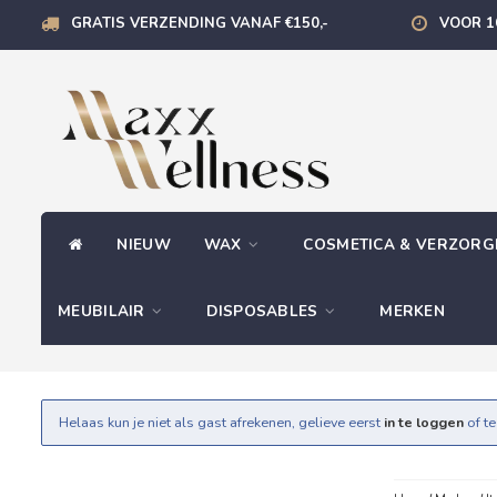
GRATIS VERZENDING VANAF €150,-
VOOR 1
NIEUW
WAX
COSMETICA & VERZOR
MEUBILAIR
DISPOSABLES
MERKEN
Helaas kun je niet als gast afrekenen, gelieve eerst
in te loggen
of t