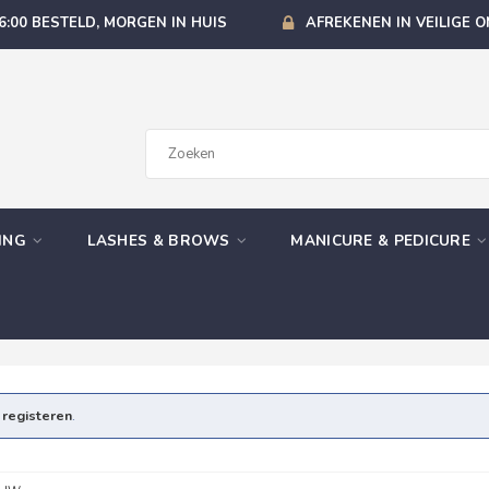
6:00 BESTELD, MORGEN IN HUIS
AFREKENEN IN VEILIGE 
GING
LASHES & BROWS
MANICURE & PEDICURE
e
registeren
.