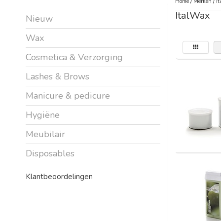
Home
/
Merken
/
I
ItalWax
Nieuw
Wax
Cosmetica & Verzorging
Lashes & Brows
Manicure & pedicure
Hygiëne
Meubilair
Disposables
Klantbeoordelingen