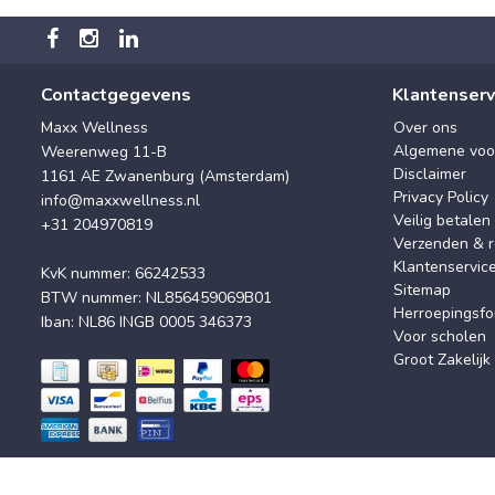
Contactgegevens
Klantenserv
Maxx Wellness
Over ons
Algemene voo
Weerenweg 11-B
Disclaimer
1161 AE Zwanenburg (Amsterdam)
Privacy Policy
info@maxxwellness.nl
Veilig betalen
+31 204970819
Verzenden & r
Klantenservic
KvK nummer: 66242533
Sitemap
BTW nummer: NL856459069B01
Herroepingsfo
Iban: NL86 INGB 0005 346373
Voor scholen
Groot Zakelijk